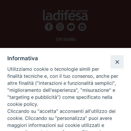
CHI SIAMO
PRIVACY
Informativa
AMMINISTRAZIONE TRASPARENTE
Utilizziamo cookie o tecnologie simili per
finalità tecniche e, con il tuo consenso, anche per
SCRIVICI
altre finalità ("interazioni e funzionalità semplici",
"miglioramento dell'esperienza", "misurazione" e
La Difesa srl - P.iva 05125420280
"targeting e pubblicità") come specificato nella
La Difesa del Popolo percepisce i contributi pubblici all'editoria.
cookie policy.
La Difesa del Popolo, tramite la Fisc (Federazione Italiana Settimanali Cattolici)
ha aderito allo IAP (Istituto dell'Autodisciplina Pubblicitaria) accettando il Codice
Cliccando su "accetta" acconsenti all'utilizzo dei
di Autodisciplina della Comunicazione Commerciale.
cookie. Cliccando su "personalizza" puoi avere
La Difesa del Popolo è una testata registrata presso il Tribunale di Padova
maggiori informazioni sui cookie utilizzati e
decreto del 15 giugno 1950 al n. 37 del registro periodici.