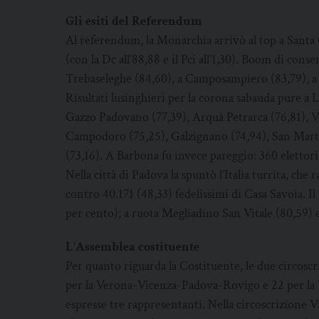
Gli esiti del Referendum
Al referendum, la Monarchia arrivò al top a Santa 
(con la Dc all’88,88 e il Pci all’1,30). Boom di cons
Trebaseleghe (84,60), a Camposampiero (83,79), a 
Risultati lusinghieri per la corona sabauda pure a 
Gazzo Padovano (77,39), Arquà Petrarca (76,81), Vo
Campodoro (75,25), Galzignano (74,94), San Martin
(73,16). A Barbona fu invece pareggio: 360 elettori 
Nella città di Padova la spuntò l’Italia turrita, che 
contro 40.171 (48,33) fedelissimi di Casa Savoia. 
per cento); a ruota Megliadino San Vitale (80,59) 
L’Assemblea costituente
Per quanto riguarda la Costituente, le due circos
per la Verona-Vicenza-Padova-Rovigo e 22 per la V
espresse tre rappresentanti. Nella circoscrizione 