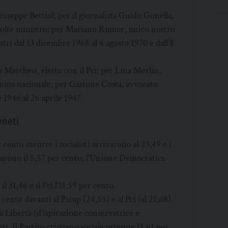
Giuseppe Bettiol; per il giornalista Guido Gonella,
 volte ministro; per Mariano Rumor, unico nostro
tri dal 13 dicembre 1968 al 6 agosto 1970 e dall’8
o Marchesi, eletto con il Pci; per Lina Merlin,
 unico nazionale; per Gastone Costa, avvocato
 1946 al 26 aprile 1947.
eneti
r cento mentre i socialisti arrivarono al 23,49 e i
llarono il 5,57 per cento, l’Unione Democratica
il 31,46 e il Pci l’11,59 per cento.
cento davanti al Psiup (24,55) e al Pci (al 21,68).
la Libertà (d’ispirazione conservatrice e
i. Il Partito cristiano sociale ottenne l’1,61 per