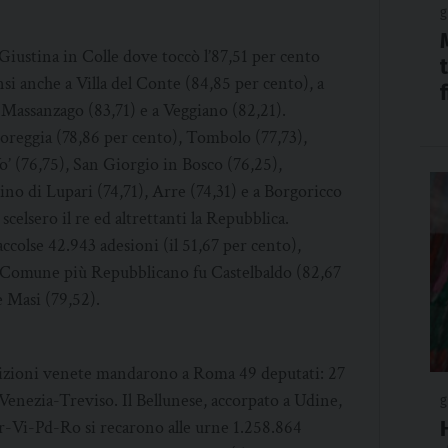
g
Giustina in Colle dove toccò l’87,51 per cento
ensi anche a Villa del Conte (84,85 per cento), a
Massanzago (83,71) e a Veggiano (82,21).
Loreggia (78,86 per cento), Tombolo (77,73),
’ (76,75), San Giorgio in Bosco (76,25),
o di Lupari (74,71), Arre (74,31) e a Borgoricco
scelsero il re ed altrettanti la Repubblica.
raccolse 42.943 adesioni (il 51,67 per cento),
Il Comune più Repubblicano fu Castelbaldo (82,67
e Masi (79,52).
crizioni venete mandarono a Roma 49 deputati: 27
enezia-Treviso. Il Bellunese, accorpato a Udine,
g
Vr-Vi-Pd-Ro si recarono alle urne 1.258.864