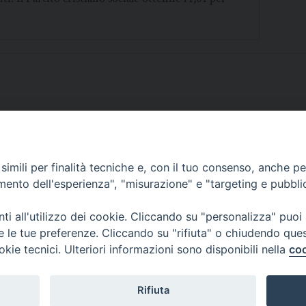
imili per finalità tecniche e, con il tuo consenso, anche per 
SCRIVICI
amento dell'esperienza", "misurazione" e "targeting e pubbli
i all'utilizzo dei cookie. Cliccando su "personalizza" puoi
re le tue preferenze. Cliccando su "rifiuta" o chiudendo que
okie tecnici. Ulteriori informazioni sono disponibili nella
coo
lici) ha aderito allo IAP (Istituto dell'Autodisciplina Pubblicitaria) accettando i
creto del 15 giugno 1950 al n. 37 del registro periodici.
Rifiuta