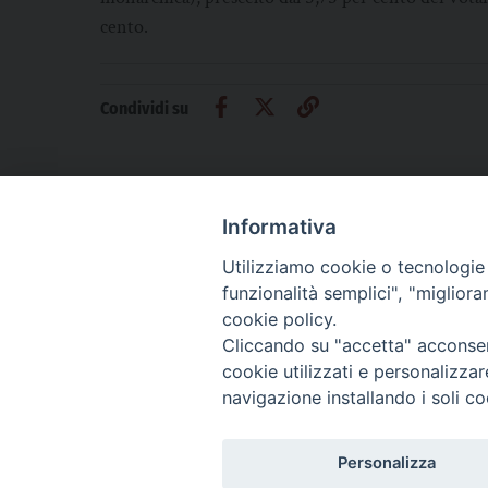
cento.
Condividi su
Informativa
Utilizziamo cookie o tecnologie s
CHI SIAMO
PRIVACY
AMMINISTRAZIONE TRASPARENTE
funzionalità semplici", "miglior
cookie policy.
Cliccando su "accetta" acconsent
cookie utilizzati e personalizza
La Difesa srl - P.iva 05125420280
navigazione installando i soli co
La Difesa del Popolo percepisce i contributi pubblici all'editoria.
La Difesa del Popolo, tramite la Fisc (Federazione Italiana Settimanali Catto
La Difesa del Popolo è una testata registrata presso il Tribunale di Padova de
Personalizza