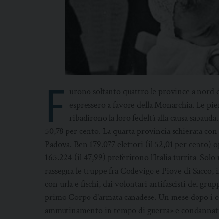
F
urono soltanto quattro le province a nord di
espressero a favore della Monarchia. Le pi
ribadirono la loro fedeltà alla causa sabaud
50,78 per cento. La quarta provincia schierata con 
Padova. Ben 179.077 elettori (il 52,01 per cento) 
165.224 (il 47,99) preferirono l’Italia turrita. Sol
rassegna le truppe fra Codevigo e Piove di Sacco, 
con urla e fischi, dai volontari antifascisti del 
primo Corpo d’armata canadese. Un mese dopo i con
ammutinamento in tempo di guerra» e condannati a