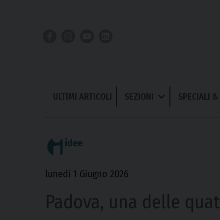
Skip
to
content
ULTIMI ARTICOLI
SEZIONI
SPECIALI 
Apri
Menu
idee
lunedì 1 Giugno 2026
Padova, una delle qua