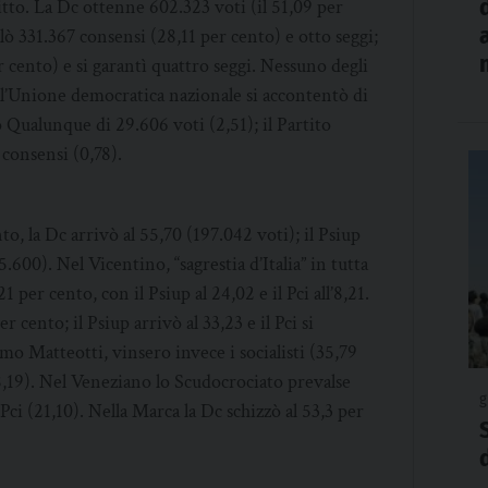
ritto. La Dc ottenne 602.323 voti (il 51,09 per
llò 331.367 consensi (28,11 per cento) e otto seggi;
er cento) e si garantì quattro seggi. Nessuno degli
te: l’Unione democratica nazionale si accontentò di
o Qualunque di 29.606 voti (2,51); il Partito
 consensi (0,78).
o, la Dc arrivò al 55,70 (197.042 voti); il Psiup
5.600). Nel Vicentino, “sagrestia d’Italia” in tutta
 per cento, con il Psiup al 24,02 e il Pci all’8,21.
 cento; il Psiup arrivò al 33,23 e il Pci si
o Matteotti, vinsero invece i socialisti (35,79
28,19). Nel Veneziano lo Scudocrociato prevalse
g
Pci (21,10). Nella Marca la Dc schizzò al 53,3 per