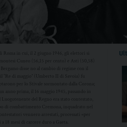
Ult
 Roma in cui, il 2 giugno 1946, gli elettori si
emontesi Cuneo (56,15 per cento) e Asti (50,58)
a. Bergamo disse no al cambio di regime con il
il “Re di maggio” (Umberto II di Savoia) fu
optarono per lo Stivale sormontato dalla Corona;
o un anno prima, il 16 maggio 1945, passando in
il Luogotenente del Regno era stato contestato,
gruppo di combattimento Cremona, inquadrato nel
testatori vennero arrestati, processati «per
 18 mesi di carcere duro a Gaeta.