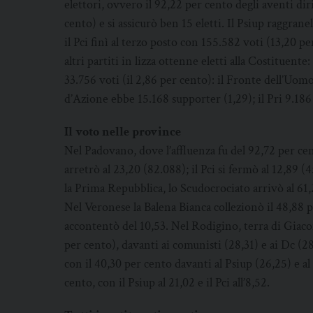
elettori, ovvero il 92,22 per cento degli aventi di
cento) e si assicurò ben 15 eletti. Il Psiup raggrane
il Pci finì al terzo posto con 155.582 voti (13,20 p
altri partiti in lizza ottenne eletti alla Costituen
33.756 voti (il 2,86 per cento): il Fronte dell’Uom
d’Azione ebbe 15.168 supporter (1,29); il Pri 9.186
Il voto nelle province
Nel Padovano, dove l’affluenza fu del 92,72 per cent
arretrò al 23,20 (82.088); il Pci si fermò al 12,89 (4
la Prima Repubblica, lo Scudocrociato arrivò al 61,21
Nel Veronese la Balena Bianca collezionò il 48,88 per
accontentò del 10,53. Nel Rodigino, terra di Giacom
per cento), davanti ai comunisti (28,31) e ai Dc (
con il 40,30 per cento davanti al Psiup (26,25) e al 
cento, con il Psiup al 21,02 e il Pci all’8,52.