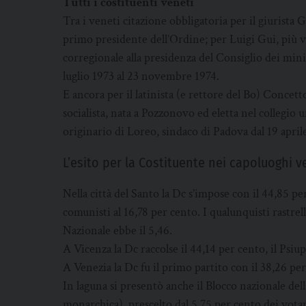
Tutti i costituenti veneti
Tra i veneti citazione obbligatoria per il giurista 
primo presidente dell’Ordine; per Luigi Gui, più
corregionale alla presidenza del Consiglio dei minis
luglio 1973 al 23 novembre 1974.
E ancora per il latinista (e rettore del Bo) Concett
socialista, nata a Pozzonovo ed eletta nel collegio
originario di Loreo, sindaco di Padova dal 19 aprile
L’esito per la Costituente nei capoluoghi v
Nella città del Santo la Dc s’impose con il 44,85 pe
comunisti al 16,78 per cento. I qualunquisti rastre
Nazionale ebbe il 5,46.
A Vicenza la Dc raccolse il 44,14 per cento, il Psiup 
A Venezia la Dc fu il primo partito con il 38,26 per 
In laguna si presentò anche il Blocco nazionale del
monarchica), prescelto dal 5,75 per cento dei votant