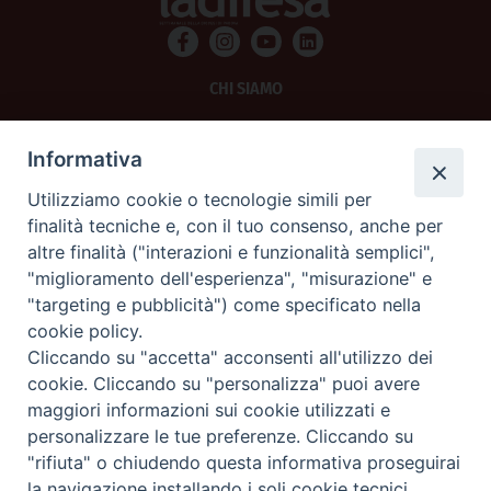
CHI SIAMO
PRIVACY
Informativa
AMMINISTRAZIONE TRASPARENTE
Utilizziamo cookie o tecnologie simili per
finalità tecniche e, con il tuo consenso, anche per
SCRIVICI
altre finalità ("interazioni e funzionalità semplici",
"miglioramento dell'esperienza", "misurazione" e
La Difesa srl - P.iva 05125420280
"targeting e pubblicità") come specificato nella
La Difesa del Popolo percepisce i contributi pubblici all'editoria.
cookie policy.
La Difesa del Popolo, tramite la Fisc (Federazione Italiana Settimanali Cattolici)
ha aderito allo IAP (Istituto dell'Autodisciplina Pubblicitaria) accettando il Codice
Cliccando su "accetta" acconsenti all'utilizzo dei
di Autodisciplina della Comunicazione Commerciale.
cookie. Cliccando su "personalizza" puoi avere
La Difesa del Popolo è una testata registrata presso il Tribunale di Padova
maggiori informazioni sui cookie utilizzati e
decreto del 15 giugno 1950 al n. 37 del registro periodici.
personalizzare le tue preferenze. Cliccando su
"rifiuta" o chiudendo questa informativa proseguirai
la navigazione installando i soli cookie tecnici.