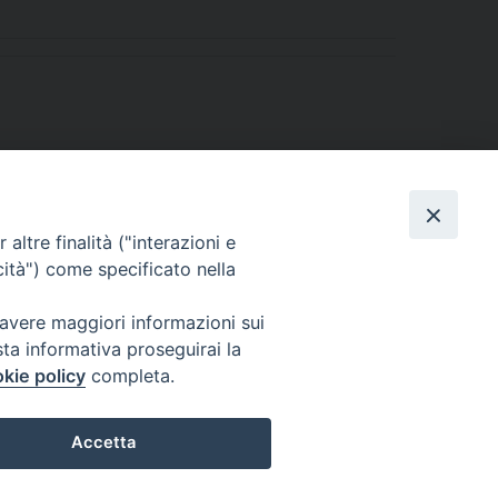
altre finalità ("interazioni e
cità") come specificato nella
 avere maggiori informazioni sui
sta informativa proseguirai la
kie policy
completa.
l Codice di Autodisciplina della Comunicazione Commerciale.
Accetta
Preferenze Cookie