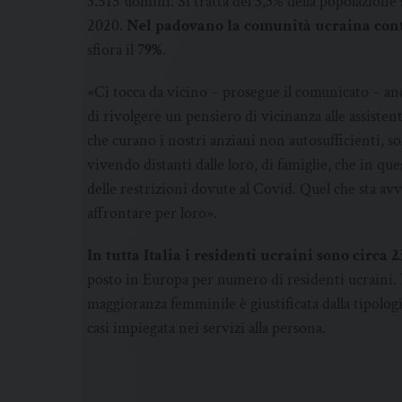
3.515 uomini. Si tratta del 3,3% della popolazione 
2020.
Nel padovano la comunità ucraina cont
sfiora il
79%
.
«Ci tocca da vicino – prosegue il comunicato – a
di rivolgere un pensiero di vicinanza alle assiste
che curano i nostri anziani non autosufficienti, so
vivendo distanti dalle loro, di famiglie, che in que
delle restrizioni dovute al Covid. Quel che sta avv
affrontare per loro».
In tutta Italia i residenti ucraini sono circa 
posto in Europa per numero di residenti ucraini.
maggioranza femminile è giustificata dalla tipolog
casi impiegata nei servizi alla persona.