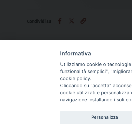
Condividi su
Informativa
Utilizziamo cookie o tecnologie s
CHI SIAMO
PRIVACY
AMMINISTRAZIONE TRASPARENTE
funzionalità semplici", "miglior
cookie policy.
Cliccando su "accetta" acconsent
cookie utilizzati e personalizza
La Difesa srl - P.iva 05125420280
navigazione installando i soli co
La Difesa del Popolo percepisce i contributi pubblici all'editoria.
La Difesa del Popolo, tramite la Fisc (Federazione Italiana Settimanali Catto
La Difesa del Popolo è una testata registrata presso il Tribunale di Padova de
Personalizza