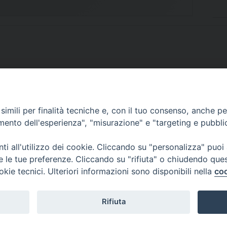
imili per finalità tecniche e, con il tuo consenso, anche per 
SCRIVICI
amento dell'esperienza", "misurazione" e "targeting e pubbli
i all'utilizzo dei cookie. Cliccando su "personalizza" puoi
re le tue preferenze. Cliccando su "rifiuta" o chiudendo que
okie tecnici. Ulteriori informazioni sono disponibili nella
coo
lici) ha aderito allo IAP (Istituto dell'Autodisciplina Pubblicitaria) accettando i
creto del 15 giugno 1950 al n. 37 del registro periodici.
Rifiuta