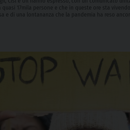
gil, Cisl e Uil hanno espresso, con un comunicato unitari
 quasi 17mila persone e che in queste ore sta vivend
sa e di una lontananza che la pandemia ha reso ancor