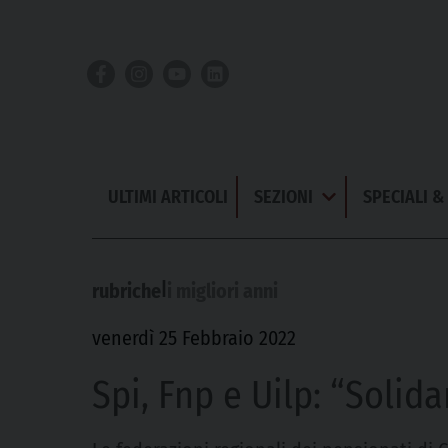
Skip
to
content
ULTIMI ARTICOLI
SEZIONI
SPECIALI 
Apri
Menu
|
rubriche
i migliori anni
venerdì 25 Febbraio 2022
Spi, Fnp e Uilp: “Solida