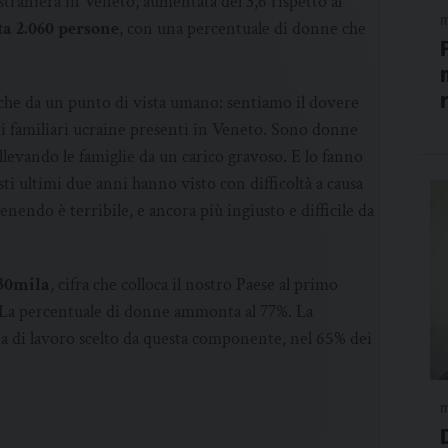
straniera in Veneto, aumentata del 3,6 rispetto al
m
a 2.060 persone
, con una percentuale di donne che
nche da un punto di vista umano: sentiamo il dovere
nti familiari ucraine presenti in Veneto. Sono donne
llevando le famiglie da un carico gravoso. E lo fanno
sti ultimi due anni hanno visto con difficoltà a causa
enendo è terribile, e ancora più ingiusto e difficile da
230mila
, cifra che colloca il nostro Paese al primo
 La percentuale di donne ammonta al 77%. La
ia di lavoro scelto da questa componente, nel 65% dei
m