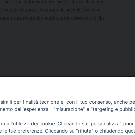
– sostiene Alfonso Cauteruccio – La realtà è ben
nterno, le relazioni economiche anziché belliche,
 come a una realtà che sembra non disturbare e che
SCRIVICI
imili per finalità tecniche e, con il tuo consenso, anche per 
amento dell'esperienza", "misurazione" e "targeting e pubbli
i all'utilizzo dei cookie. Cliccando su "personalizza" puoi
re le tue preferenze. Cliccando su "rifiuta" o chiudendo que