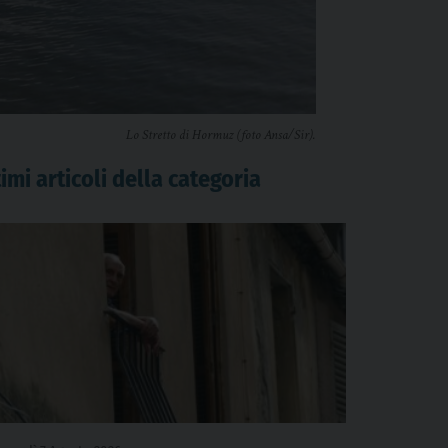
Lo Stretto di Hormuz (foto Ansa/Sir).
imi articoli della categoria