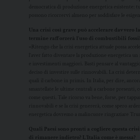
democratica di produzione energetica esistente: t
possono ricorrervi almeno per soddisfare le esigen
Una crisi così grave può accelerare davvero la
termine rafforzerà l’uso di combustibili fossil
«Ritengo che la crisi energetica attuale possa accel
l’aver fatto diventare la produzione energetica un
e investimenti maggiori. Basti pensare al vantaggi
deciso di investire sulle rinnovabili. La crisi determ
quali il carbone in primis. In Italia, per dire, anco
smantellate le ultime centrali a carbone presenti, c
come questi. Tale ricorso va bene, forse, per tappar
rinnovabili e se la crisi genererà, come spero ard
energetica dovremo a malincuore ringraziare Trump
Quali Paesi sono pronti a cogliere questa cris
di rimanere indietro? L’Italia come è messa?