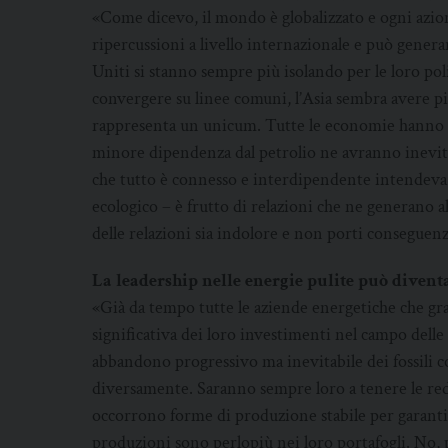
«Come dicevo, il mondo è globalizzato e ogni azio
ripercussioni a livello internazionale e può gener
Uniti si stanno sempre più isolando per le loro poli
convergere su linee comuni, l’Asia sembra avere pi
rappresenta un unicum. Tutte le economie hanno r
minore dipendenza dal petrolio ne avranno inev
che tutto è connesso e interdipendente intendeva 
ecologico – è frutto di relazioni che ne generano a
delle relazioni sia indolore e non porti conseguen
La leadership nelle energie pulite può divent
«Già da tempo tutte le aziende energetiche che gra
significativa dei loro investimenti nel campo delle
abbandono progressivo ma inevitabile dei fossili
diversamente. Saranno sempre loro a tenere le redi
occorrono forme di produzione stabile per garantir
produzioni sono perlopiù nei loro portafogli. No, 