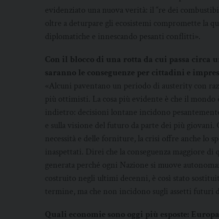
evidenziato una nuova verità: il “re dei combustibili f
oltre a deturpare gli ecosistemi compromette la qu
diplomatiche e innescando pesanti conflitti».
Con il blocco di una rotta da cui passa circa 
saranno le conseguenze per cittadini e impres
«Alcuni paventano un periodo di austerity con raz
più ottimisti. La cosa più evidente è che il mondo
indietro: decisioni lontane incidono pesantemente
e sulla visione del futuro da parte dei più giovani. 
necessità e delle forniture, la crisi offre anche lo 
inaspettati. Direi che la conseguenza maggiore di qu
generata perché ogni Nazione si muove autonomame
costruito negli ultimi decenni, è così stato sostit
termine, ma che non incidono sugli assetti futuri di
Quali economie sono oggi più esposte: Europa, 