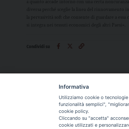
a quanto accade intorno con una certa noncuranza 
diversa perché sceglie la linea del rinnovamento i
la pervasività soft che consente di guardare a essa
si integra nei tessuti economici degli altri Paesi».
Condividi su
Informativa
CHI SIAMO
PRIVACY
AMMINISTRAZIONE TRASPARENTE
Utilizziamo cookie o tecnologie s
funzionalità semplici", "miglior
cookie policy.
Cliccando su "accetta" acconsent
La Difesa srl - P.iva 05125420280
cookie utilizzati e personalizza
La Difesa del Popolo percepisce i contributi pubblici all'editoria.