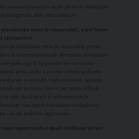
utti possono giovarne e anche gli stessi condomini
ze energetiche delle parti comuni».
 transizione verso le rinnovabili, o nel breve
i alternativi?
erare la transizione verso le rinnovabili perché
 fatto di sicurezza nazionale determina attenzione
o che gode oggi la Spagna che ha con visione
inerà, però, anche il ricorso a fossili in disuso,
ra si discute su quando, realisticamente, saranno
onsiderate preziose riserve per tempi difficili
e le falle, ma il futuro è certamente delle
entemente, una rapida transizione ecologica ed
 e le sue politiche aggressive!»
i come opportunità e quali rischiano invece