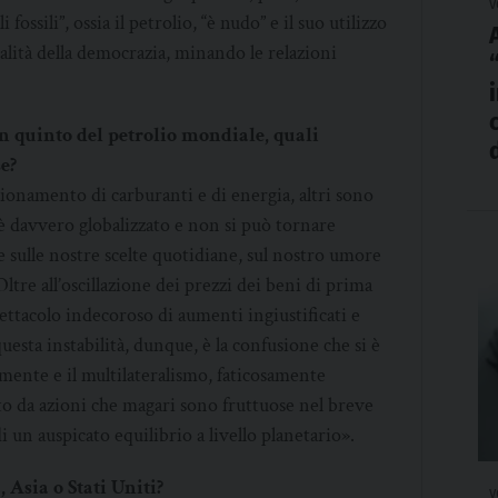
v
ossili”, ossia il petrolio, “è nudo” e il suo utilizzo
alità della democrazia, minando le relazioni
un quinto del petrolio mondiale, quali
e?
ionamento di carburanti e di energia, altri sono
 è davvero globalizzato e non si può tornare
 sulle nostre scelte quotidiane, sul nostro umore
Oltre all’oscillazione dei prezzi dei beni di prima
spettacolo indecoroso di aumenti ingiustificati e
esta instabilità, dunque, è la confusione che si è
nte e il multilateralismo, faticosamente
uito da azioni che magari sono fruttuose nel breve
 un auspicato equilibrio a livello planetario».
Asia o Stati Uniti?
v