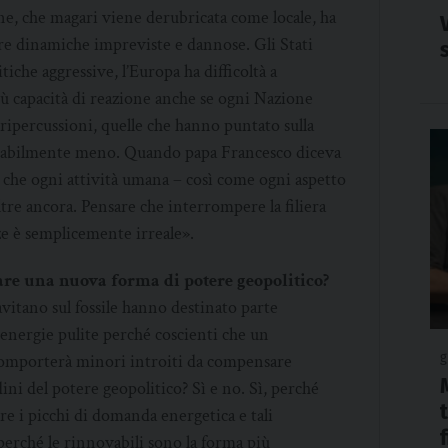
ne, che magari viene derubricata come locale, ha
are dinamiche impreviste e dannose. Gli Stati
tiche aggressive, l’Europa ha difficoltà a
ù capacità di reazione anche se ogni Nazione
ipercussioni, quelle che hanno puntato sulla
itabilmente meno. Quando papa Francesco diceva
che ogni attività umana – così come ogni aspetto
ltre ancora. Pensare che interrompere la filiera
ze è semplicemente irreale».
are una nuova forma di potere geopolitico?
vitano sul fossile hanno destinato parte
 energie pulite perché coscienti che un
g
 comporterà minori introiti da compensare
ni del potere geopolitico? Sì e no. Sì, perché
e i picchi di domanda energetica e tali
perché le rinnovabili sono la forma più