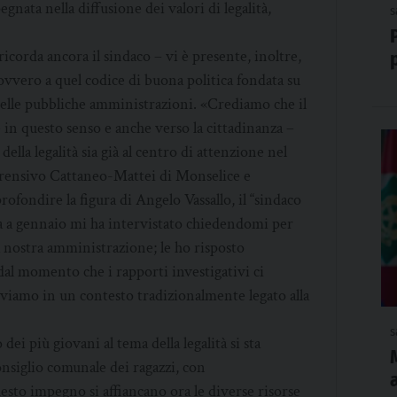
gnata nella diffusione dei valori di legalità,
s
corda ancora il sindaco – vi è presente, inoltre,
ovvero a quel codice di buona politica fondata su
 delle pubbliche amministrazioni. «Crediamo che il
in questo senso e anche verso la cittadinanza –
ella legalità sia già al centro di attenzione nel
mprensivo Cattaneo-Mattei di Monselice e
ofondire la figura di Angelo Vassallo, il “sindaco
sa a gennaio mi ha intervistato chiedendomi per
 nostra amministrazione; le ho risposto
dal momento che i rapporti investigativi ci
iviamo in un contesto tradizionalmente legato alla
s
dei più giovani al tema della legalità si sta
nsiglio comunale dei ragazzi, con
esto impegno si affiancano ora le diverse risorse