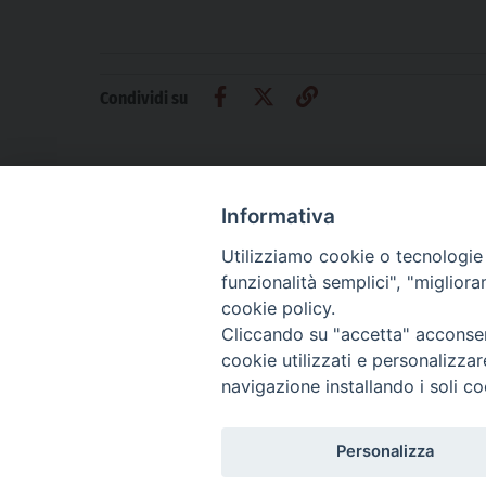
Condividi su
Informativa
Utilizziamo cookie o tecnologie s
CHI SIAMO
PRIVACY
AMMINISTRAZIONE TRASPARENTE
funzionalità semplici", "miglior
cookie policy.
Cliccando su "accetta" acconsent
cookie utilizzati e personalizza
La Difesa srl - P.iva 05125420280
navigazione installando i soli co
La Difesa del Popolo percepisce i contributi pubblici all'editoria.
La Difesa del Popolo, tramite la Fisc (Federazione Italiana Settimanali Catto
La Difesa del Popolo è una testata registrata presso il Tribunale di Padova de
Personalizza