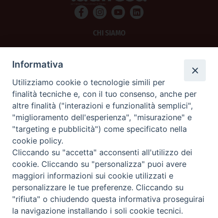
CHI SIAMO
PRIVACY
Informativa
AMMINISTRAZIONE TRASPARENTE
Utilizziamo cookie o tecnologie simili per
finalità tecniche e, con il tuo consenso, anche per
SCRIVICI
altre finalità ("interazioni e funzionalità semplici",
"miglioramento dell'esperienza", "misurazione" e
La Difesa srl - P.iva 05125420280
"targeting e pubblicità") come specificato nella
La Difesa del Popolo percepisce i contributi pubblici all'editoria.
cookie policy.
La Difesa del Popolo, tramite la Fisc (Federazione Italiana Settimanali Cattolici)
ha aderito allo IAP (Istituto dell'Autodisciplina Pubblicitaria) accettando il Codice
Cliccando su "accetta" acconsenti all'utilizzo dei
di Autodisciplina della Comunicazione Commerciale.
cookie. Cliccando su "personalizza" puoi avere
La Difesa del Popolo è una testata registrata presso il Tribunale di Padova
maggiori informazioni sui cookie utilizzati e
decreto del 15 giugno 1950 al n. 37 del registro periodici.
personalizzare le tue preferenze. Cliccando su
"rifiuta" o chiudendo questa informativa proseguirai
la navigazione installando i soli cookie tecnici.