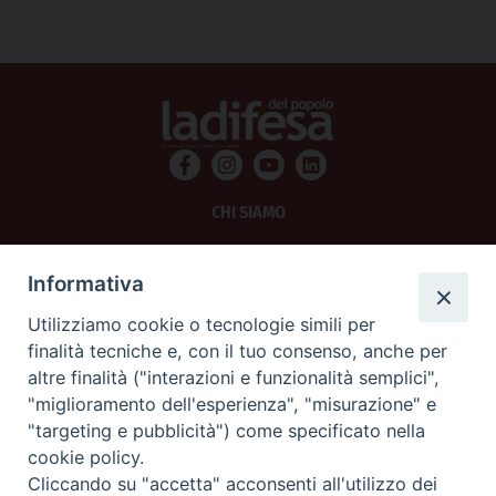
CHI SIAMO
PRIVACY
Informativa
AMMINISTRAZIONE TRASPARENTE
Utilizziamo cookie o tecnologie simili per
finalità tecniche e, con il tuo consenso, anche per
SCRIVICI
altre finalità ("interazioni e funzionalità semplici",
"miglioramento dell'esperienza", "misurazione" e
La Difesa srl - P.iva 05125420280
"targeting e pubblicità") come specificato nella
La Difesa del Popolo percepisce i contributi pubblici all'editoria.
cookie policy.
La Difesa del Popolo, tramite la Fisc (Federazione Italiana Settimanali Cattolici)
ha aderito allo IAP (Istituto dell'Autodisciplina Pubblicitaria) accettando il Codice
Cliccando su "accetta" acconsenti all'utilizzo dei