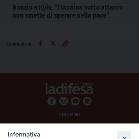
Nunzio a Kyiv, “l’Ucraina sotto attacco
non smette di sperare nella pace”
Condividi su
CHI SIAMO
PRIVACY
Informativa