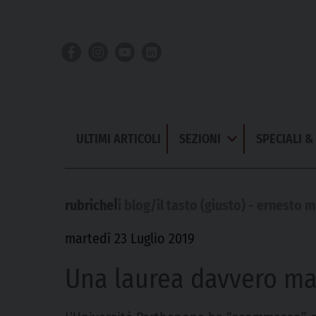
Skip
to
content
ULTIMI ARTICOLI
SEZIONI
SPECIALI 
Apri
Menu
|
rubriche
i blog/il tasto (giusto) - ernesto m
martedì 23 Luglio 2019
Una laurea davvero ma