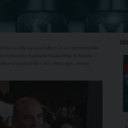
Ult
il fiocco della corona d’alloro. E un interminabile
co Di Donato. A palazzo Pacanowski di Napoli,
sembrava impossibile e che, comunque, nessun
v