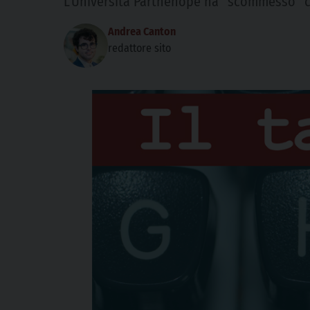
L’Università Parthenope ha “scommesso” c
Andrea Canton
redattore sito