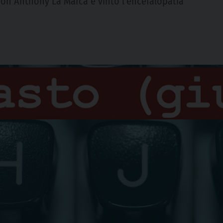
on Anthony La Marca e vinto l’encefalopatia