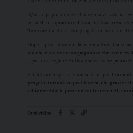
alla voce di Antonio Tanzillo, dottore di ricerca in S
«Queste pagine non avrebbero mai visto la luce se di
ma anche e soprattutto di vita, mi fossi arreso senz
“Innovazione didattica e progetti inclusivi nell’Univ
Dopo la proclamazione, la mamma Anna Lauri ha esp
voi che ci avete accompagnato e che avete cred
capaci di accogliere Anthony senza avere paura dell
E il dottore magistrale non si ferma più.
Conta di 
progetto formativo post laurea, che grazie all
schiuderebbe le porte ad un futuro nell’amm
Condividi su