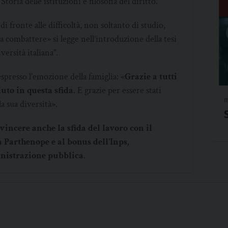
toria delle istituzioni e filosofia del diritto.
 fronte alle difficoltà, non soltanto di studio,
a combattere» si legge nell’introduzione della tesi
ersità italiana”.
resso l’emozione della famiglia: «
Grazie a tutti
uto in questa sfida
. E grazie per essere stati
m
a sua diversità».
vincere anche la sfida del lavoro con il
a Parthenope e al bonus dell’Inps,
inistrazione pubblica
.