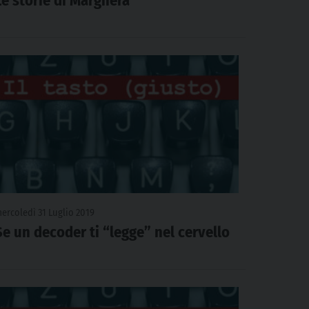
Le storie di Marghera
ercoledì 31 Luglio 2019
Se un decoder ti “legge” nel cervello