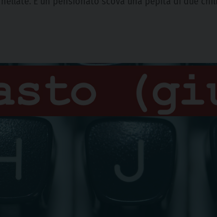
nnellate. E un pensionato scova una pepita di due chil