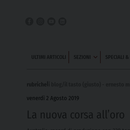
Skip
to
content
ULTIMI ARTICOLI
SEZIONI
SPECIALI 
Apri
Menu
|
rubriche
i blog/il tasto (giusto) - ernesto m
venerdì 2 Agosto 2019
La nuova corsa all’oro