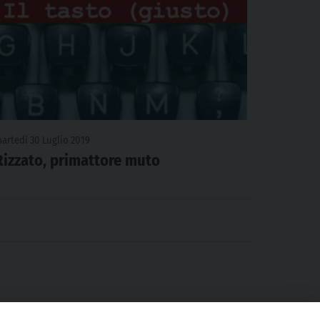
artedì 30 Luglio 2019
Rizzato, primattore muto