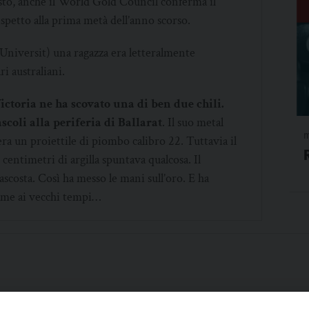
sto, anche il World Gold Council conferma il
petto alla prima metà dell’anno scorso.
Universit) una ragazza era letteralmente
i australiani.
ctoria ne ha scovato una di ben due chili.
scoli alla periferia di Ballarat
. Il suo metal
m
c’era un proiettile di piombo calibro 22. Tuttavia il
 centimetri di argilla spuntava qualcosa. Il
nascosta. Così ha messo le mani sull’oro. E ha
come ai vecchi tempi…