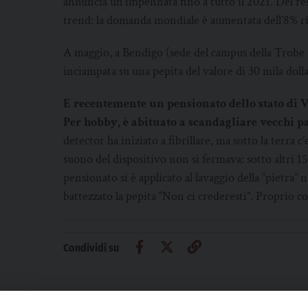
annuncia un’impennata fino a tutto il 2021. Del re
trend: la domanda mondiale è aumentata dell’8% ris
A maggio, a Bendigo (sede del campus della Trobe 
inciampata su una pepita del valore di 30 mila dollar
E recentemente un pensionato dello stato di Vi
Per hobby, è abituato a scandagliare vecchi pa
detector ha iniziato a fibrillare, ma sotto la terra 
suono del dispositivo non si fermava: sotto altri 15
pensionato si è applicato al lavaggio della “pietra” 
battezzato la pepita “Non ci crederesti”. Proprio 
Condividi su