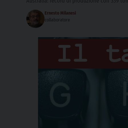
Australia: record di produzione con 339 to
Ernesto Milanesi
collaboratore