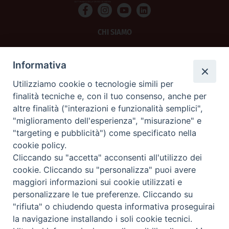
CHI SIAMO
PRIVACY
Informativa
AMMINISTRAZIONE TRASPARENTE
Utilizziamo cookie o tecnologie simili per
finalità tecniche e, con il tuo consenso, anche per
SCRIVICI
altre finalità ("interazioni e funzionalità semplici",
"miglioramento dell'esperienza", "misurazione" e
La Difesa srl - P.iva 05125420280
"targeting e pubblicità") come specificato nella
La Difesa del Popolo percepisce i contributi pubblici all'editoria.
cookie policy.
La Difesa del Popolo, tramite la Fisc (Federazione Italiana Settimanali Cattolici)
ha aderito allo IAP (Istituto dell'Autodisciplina Pubblicitaria) accettando il Codice
Cliccando su "accetta" acconsenti all'utilizzo dei
di Autodisciplina della Comunicazione Commerciale.
cookie. Cliccando su "personalizza" puoi avere
La Difesa del Popolo è una testata registrata presso il Tribunale di Padova
maggiori informazioni sui cookie utilizzati e
decreto del 15 giugno 1950 al n. 37 del registro periodici.
personalizzare le tue preferenze. Cliccando su
"rifiuta" o chiudendo questa informativa proseguirai
la navigazione installando i soli cookie tecnici.