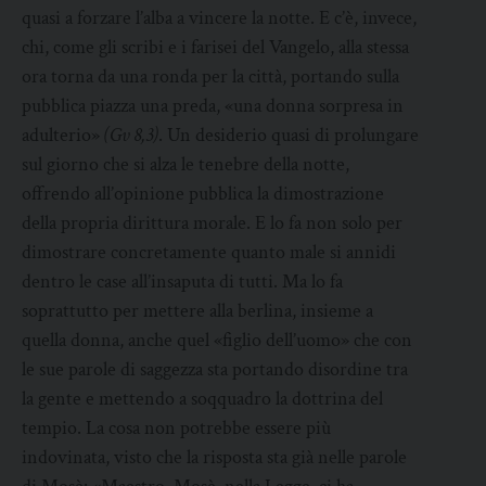
quasi a forzare l’alba a vincere la notte. E c’è, invece,
chi, come gli scribi e i farisei del Vangelo, alla stessa
ora torna da una ronda per la città, portando sulla
pubblica piazza una preda, «una donna sorpresa in
adulterio»
(Gv 8,3)
. Un desiderio quasi di prolungare
sul giorno che si alza le tenebre della notte,
offrendo all’opinione pubblica la dimostrazione
della propria dirittura morale. E lo fa non solo per
dimostrare concretamente quanto male si annidi
dentro le case all’insaputa di tutti. Ma lo fa
soprattutto per mettere alla berlina, insieme a
quella donna, anche quel «figlio dell’uomo» che con
le sue parole di saggezza sta portando disordine tra
la gente e mettendo a soqquadro la dottrina del
tempio. La cosa non potrebbe essere più
indovinata, visto che la risposta sta già nelle parole