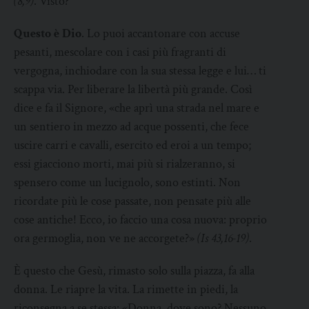
(8,9)
. Visto?
Questo è Dio
. Lo puoi accantonare con accuse
pesanti, mescolare con i casi più fragranti di
vergogna, inchiodare con la sua stessa legge e lui… ti
scappa via. Per liberare la libertà più grande. Così
dice e fa il Signore, «che aprì una strada nel mare e
un sentiero in mezzo ad acque possenti, che fece
uscire carri e cavalli, esercito ed eroi a un tempo;
essi giacciono morti, mai più si rialzeranno, si
spensero come un lucignolo, sono estinti. Non
ricordate più le cose passate, non pensate più alle
cose antiche! Ecco, io faccio una cosa nuova: proprio
ora germoglia, non ve ne accorgete?»
(Is 43,16-19)
.
È questo che Gesù, rimasto solo sulla piazza, fa alla
donna. Le riapre la vita. La rimette in piedi, la
riconsegna a se stessa: «Donna, dove sono? Nessuno