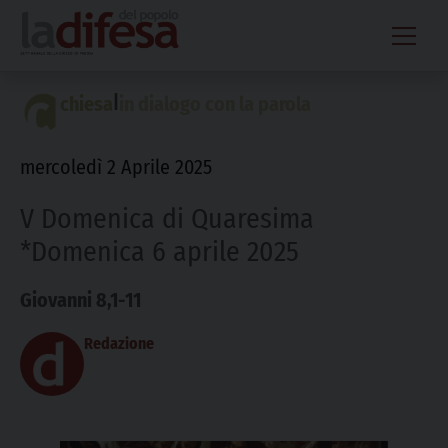
Skip
to
content
|
chiesa
in dialogo con la parola
mercoledì 2 Aprile 2025
V Domenica di Quaresima
*Domenica 6 aprile 2025
Giovanni 8,1-11
Redazione