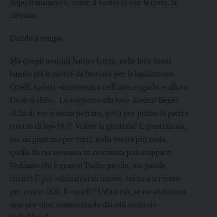
dopo frammento, come il vasaio fa con la creta. In
silenzio.
Dandosi tempo.
Ma quegli uomini hanno fretta, nelle loro mani
hanno già le pietre da lanciare per la lapidazione.
Quelli, infatti «insistevano nell’interrogarlo, e allora
Gesù si alzò». Lo vogliono alla loro altezza? Bene!
«Chi di voi è senza peccato, getti per primo la pietra
contro di lei»
(8,7)
. Volete la giustizia? E giustizia sia,
ma sia giustizia per tutti, nella verità più nuda,
quella da cui nessuno in coscienza può scappare.
Vediamo chi è giusto! Poche parole, ma parole
chiare! E poi «chinatosi di nuovo, torna a scrivere
per terra»
(8,8)
. E «quelli? Udito ciò, se ne andarono
uno per uno, cominciando dai più anziani»