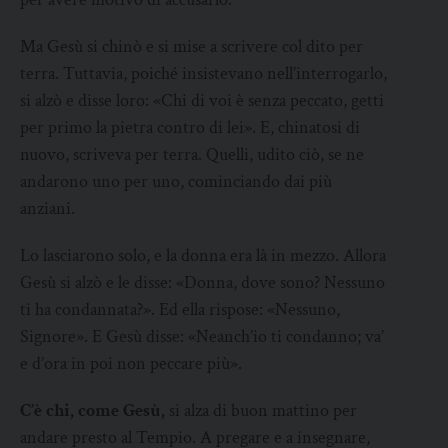
Ma Gesù si chinò e si mise a scrivere col dito per
terra. Tuttavia, poiché insistevano nell’interrogarlo,
si alzò e disse loro: «Chi di voi è senza peccato, getti
per primo la pietra contro di lei». E, chinatosi di
nuovo, scriveva per terra. Quelli, udito ciò, se ne
andarono uno per uno, cominciando dai più
anziani.
Lo lasciarono solo, e la donna era là in mezzo. Allora
Gesù si alzò e le disse: «Donna, dove sono? Nessuno
ti ha condannata?». Ed ella rispose: «Nessuno,
Signore». E Gesù disse: «Neanch’io ti condanno; va’
e d’ora in poi non peccare più».
C’è chi, come Gesù,
si alza di buon mattino per
andare presto al Tempio. A pregare e a insegnare,