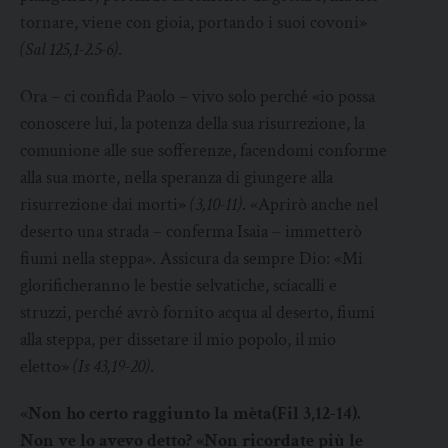
tornare, viene con gioia, portando i suoi covoni»
(Sal 125,1-2.5-6)
.
Ora – ci confida Paolo – vivo solo perché «io possa
conoscere lui, la potenza della sua risurrezione, la
comunione alle sue sofferenze, facendomi conforme
alla sua morte, nella speranza di giungere alla
risurrezione dai morti»
(3,10-11)
. «Aprirò anche nel
deserto una strada – conferma Isaia – immetterò
fiumi nella steppa». Assicura da sempre Dio: «Mi
glorificheranno le bestie selvatiche, sciacalli e
struzzi, perché avrò fornito acqua al deserto, fiumi
alla steppa, per dissetare il mio popolo, il mio
eletto»
(Is 43,19-20)
.
«Non ho certo raggiunto la mèta(Fil 3,12-14).
Non ve lo avevo detto? «Non ricordate più le