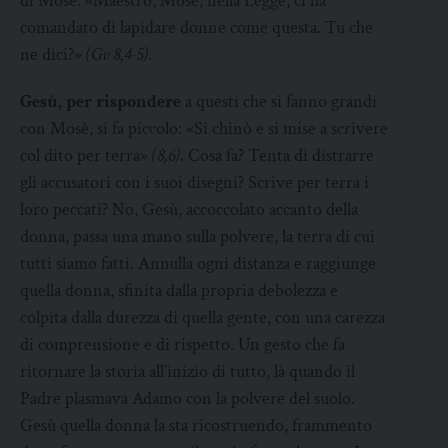
di Mosè: «Maestro, Mosè, nella Legge, ci ha
comandato di lapidare donne come questa. Tu che
ne dici?»
(Gv 8,4-5)
.
Gesù, per rispondere
a questi che si fanno grandi
con Mosè, si fa piccolo: «Si chinò e si mise a scrivere
col dito per terra»
(8,6)
. Cosa fa? Tenta di distrarre
gli accusatori con i suoi disegni? Scrive per terra i
loro peccati? No, Gesù, accoccolato accanto della
donna, passa una mano sulla polvere, la terra di cui
tutti siamo fatti. Annulla ogni distanza e raggiunge
quella donna, sfinita dalla propria debolezza e
colpita dalla durezza di quella gente, con una carezza
di comprensione e di rispetto. Un gesto che fa
ritornare la storia all’inizio di tutto, là quando il
Padre plasmava Adamo con la polvere del suolo.
Gesù quella donna la sta ricostruendo, frammento