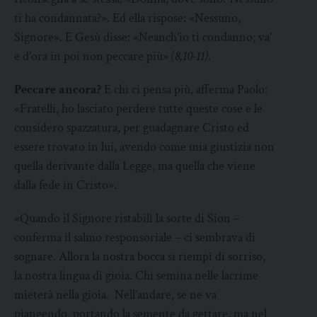
ti ha condannata?». Ed ella rispose: «Nessuno,
Signore». E Gesù disse: «Neanch’io ti condanno; va’
e d’ora in poi non peccare più»
(8,10-11)
.
Peccare ancora?
E chi ci pensa più, afferma Paolo:
«Fratelli, ho lasciato perdere tutte queste cose e le
considero spazzatura, per guadagnare Cristo ed
essere trovato in lui, avendo come mia giustizia non
quella derivante dalla Legge, ma quella che viene
dalla fede in Cristo».
«Quando il Signore ristabilì la sorte di Sion –
conferma il salmo responsoriale – ci sembrava di
sognare. Allora la nostra bocca si riempì di sorriso,
la nostra lingua di gioia. Chi semina nelle lacrime
mieterà nella gioia. Nell’andare, se ne va
piangendo, portando la semente da gettare, ma nel