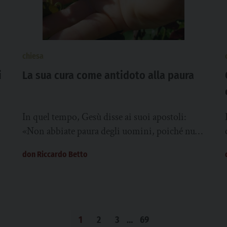
chiesa
i
La sua cura come antidoto alla paura
In quel tempo, Gesù disse ai suoi apostoli:
«Non abbiate paura degli uomini, poiché nulla
vi è di nascosto che non sarà...
don Riccardo Betto
1
2
3
…
69