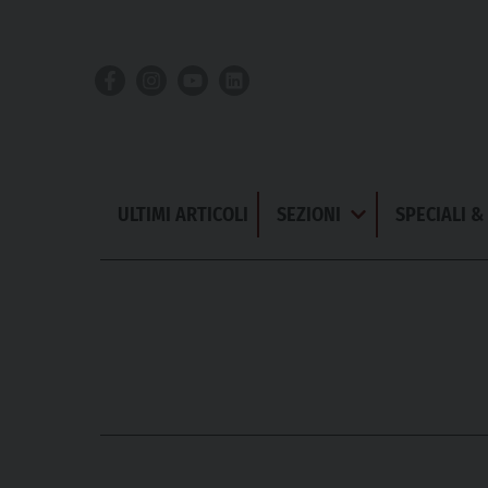
Skip
to
content
ULTIMI ARTICOLI
SEZIONI
SPECIALI 
Apri
Menu