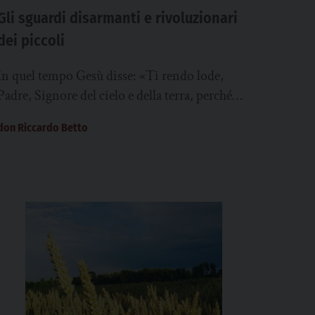
Gli sguardi disarmanti e rivoluzionari
dei piccoli
In quel tempo Gesù disse: «Ti rendo lode,
Padre, Signore del cielo e della terra, perché
hai nascosto queste cose ai sapienti...
don Riccardo Betto