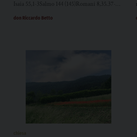
Isaia 55,1-3Salmo 144 (145)Romani 8,35.37-
39Matteo 14,13-21 In quel tempo, avendo
don Riccardo Betto
udito [della morte di Giovanni Battista],
Gesù...
chiesa