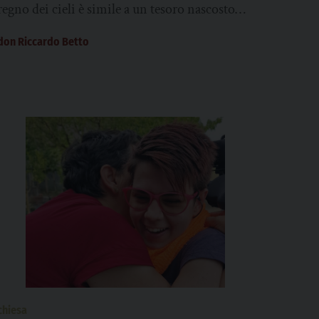
regno dei cieli è simile a un tesoro nascosto
nel campo; un uomo...
don Riccardo Betto
chiesa