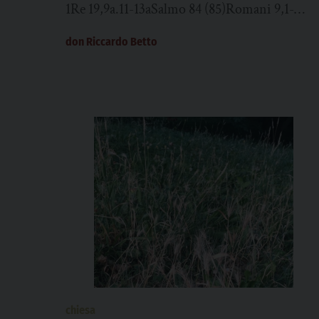
1Re 19,9a.11-13aSalmo 84 (85)Romani 9,1-
5Matteo 14,22-33 Dopo che la folla ebbe
don Riccardo Betto
mangiato, subito Gesù costrinse i discepoli...
chiesa