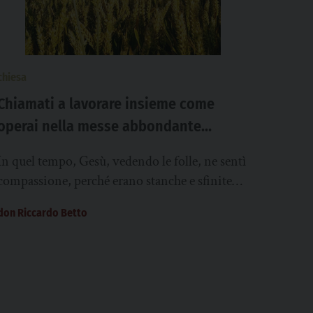
chiesa
Chiamati a lavorare insieme come
operai nella messe abbondante
dell’umanità
In quel tempo, Gesù, vedendo le folle, ne sentì
compassione, perché erano stanche e sfinite
come pecore che non hanno pastore. Allora...
don Riccardo Betto