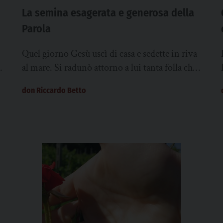
La semina esagerata e generosa della
Parola
Quel giorno Gesù uscì di casa e sedette in riva
a
al mare. Si radunò attorno a lui tanta folla che
egli salì...
don Riccardo Betto