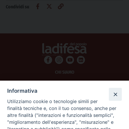
Condividi su
CHI SIAMO
PRIVACY
Informativa
AMMINISTRAZIONE TRASPARENTE
Utilizziamo cookie o tecnologie simili per
finalità tecniche e, con il tuo consenso, anche per
SCRIVICI
altre finalità ("interazioni e funzionalità semplici",
"miglioramento dell'esperienza", "misurazione" e
La Difesa srl - P.iva 05125420280