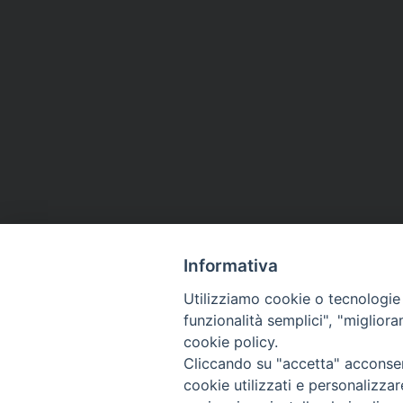
Informativa
Utilizziamo cookie o tecnologie s
CHI SIAMO
PRIVACY
AMMINISTRAZIONE TRASPARENTE
funzionalità semplici", "miglior
cookie policy.
Cliccando su "accetta" acconsent
cookie utilizzati e personalizza
La Difesa srl - P.iva 05125420280