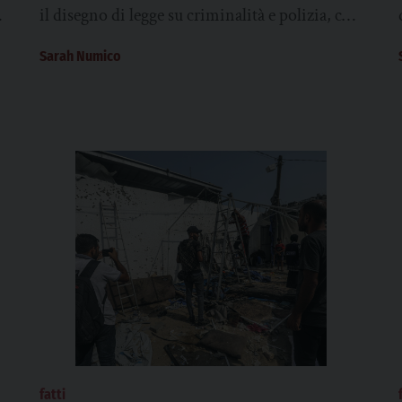
bambino”
il disegno di legge su criminalità e polizia, che
potrebbe portare alla depenalizzazione
Sarah Numico
dell’aborto...
fatti