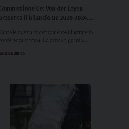
Commissione Ue: Von der Leyen
presenta il bilancio Ue 2028-2034.
2.000 miliardi per difesa, transizione
Tante le novità sinteticamente illustrate in
verde e innovazione
conferenza stampa. La prima riguarda
l’introduzione di Piani di partenariato
Sarah Numico
nazionali e regionali, che ogni Stato...