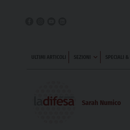
Skip
to
content
ULTIMI ARTICOLI
SEZIONI
SPECIALI 
Apri
Menu
Sarah Numico