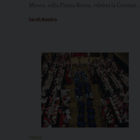
Mosca, sulla Piazza Rossa, celebra la Giornata
della Vittoria, cioè
Sarah Numico
la capitolazione della Germania
nazista durante la II...
chiesa