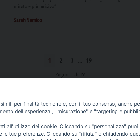
mirato e più incisivo”
Sarah Numico
1
2
3
…
19
Pagina 1 di 19
imili per finalità tecniche e, con il tuo consenso, anche per 
SCRIVICI
amento dell'esperienza", "misurazione" e "targeting e pubbli
i all'utilizzo dei cookie. Cliccando su "personalizza" puoi
re le tue preferenze. Cliccando su "rifiuta" o chiudendo que