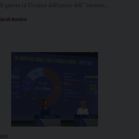
di guerra in Ucraina dall’inizio dell’ “invasione
su vasta scala”. Sono 15.172 i civili ucraini
Sarah Numico
uccisi...
fatti