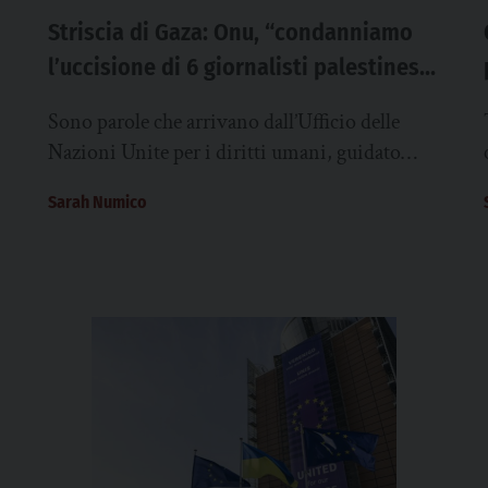
Striscia di Gaza: Onu, “condanniamo
l’uccisione di 6 giornalisti palestinesi
da parte dell’esercito israeliano”
Sono parole che arrivano dall’Ufficio delle
Nazioni Unite per i diritti umani, guidato
dall’alto commissario Volker Türk, alla notizia
Sarah Numico
che un raid...