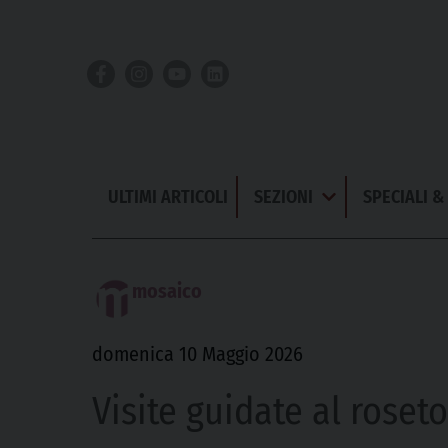
Skip
to
content
ULTIMI ARTICOLI
SEZIONI
SPECIALI 
Apri
Menu
mosaico
domenica 10 Maggio 2026
Visite guidate al rose