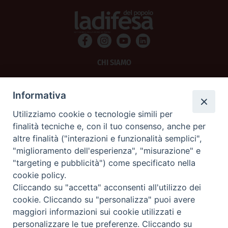
CHI SIAMO
PRIVACY
Informativa
AMMINISTRAZIONE TRASPARENTE
Utilizziamo cookie o tecnologie simili per
finalità tecniche e, con il tuo consenso, anche per
SCRIVICI
altre finalità ("interazioni e funzionalità semplici",
"miglioramento dell'esperienza", "misurazione" e
La Difesa srl - P.iva 05125420280
"targeting e pubblicità") come specificato nella
La Difesa del Popolo percepisce i contributi pubblici all'editoria.
cookie policy.
La Difesa del Popolo, tramite la Fisc (Federazione Italiana Settimanali Cattolici)
ha aderito allo IAP (Istituto dell'Autodisciplina Pubblicitaria) accettando il Codice
Cliccando su "accetta" acconsenti all'utilizzo dei
di Autodisciplina della Comunicazione Commerciale.
cookie. Cliccando su "personalizza" puoi avere
La Difesa del Popolo è una testata registrata presso il Tribunale di Padova
maggiori informazioni sui cookie utilizzati e
decreto del 15 giugno 1950 al n. 37 del registro periodici.
personalizzare le tue preferenze. Cliccando su