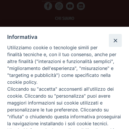
CHI SIAMO
PRIVACY
Informativa
AMMINISTRAZIONE TRASPARENTE
Utilizziamo cookie o tecnologie simili per
finalità tecniche e, con il tuo consenso, anche per
SCRIVICI
altre finalità ("interazioni e funzionalità semplici",
"miglioramento dell'esperienza", "misurazione" e
La Difesa srl - P.iva 05125420280
"targeting e pubblicità") come specificato nella
La Difesa del Popolo percepisce i contributi pubblici all'editoria.
cookie policy.
La Difesa del Popolo, tramite la Fisc (Federazione Italiana Settimanali Cattolici)
ha aderito allo IAP (Istituto dell'Autodisciplina Pubblicitaria) accettando il Codice
Cliccando su "accetta" acconsenti all'utilizzo dei
di Autodisciplina della Comunicazione Commerciale.
cookie. Cliccando su "personalizza" puoi avere
La Difesa del Popolo è una testata registrata presso il Tribunale di Padova
maggiori informazioni sui cookie utilizzati e
decreto del 15 giugno 1950 al n. 37 del registro periodici.
personalizzare le tue preferenze. Cliccando su
"rifiuta" o chiudendo questa informativa proseguirai
la navigazione installando i soli cookie tecnici.