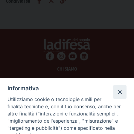
Condividi su
CHI SIAMO
PRIVACY
Informativa
AMMINISTRAZIONE TRASPARENTE
Utilizziamo cookie o tecnologie simili per
finalità tecniche e, con il tuo consenso, anche per
SCRIVICI
altre finalità ("interazioni e funzionalità semplici",
"miglioramento dell'esperienza", "misurazione" e
La Difesa srl - P.iva 05125420280
"targeting e pubblicità") come specificato nella
La Difesa del Popolo percepisce i contributi pubblici all'editoria.