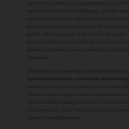
Un’omelia di saluto e di ringraziamento in cui il 
memoria di san Gregorio Barbarigo, modello ammir
particolarmente caro e importante perché ha rinno
lasciandovi un’impronta duratura. Un rinnovamento
quindi, sulla formazione di un clero di alta qualità.
questa celebrazione come data ideale per la conclu
diocesi, conclusione con voi presbiteri, seguita dom
consacrati».
Dal vescovo la riconoscenza e il ringraziamento ai pi
sinceramente amati, cercando di stimare e ap
esortati «ad aver cura del dono prezioso del sacerd
chiesa e la società. Questo dono è da conservare c
spirituale nella sequela generosa di Gesù Cristo sec
vostro esempio, con la vostra limpida e integra tes
operate l’evangelizzazione».