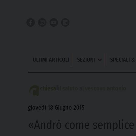
Skip
to
content
ULTIMI ARTICOLI
SEZIONI
SPECIALI 
Apri
Menu
|
chiesa
il saluto al vescovo antonio
giovedì 18 Giugno 2015
«Andrò come semplice 