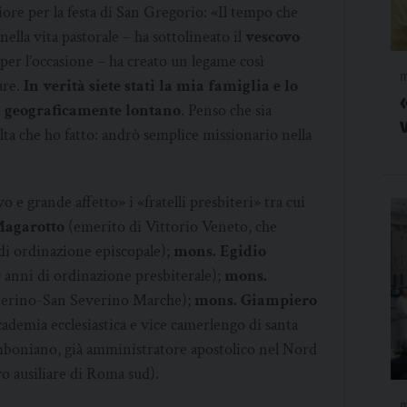
ore per la festa di San Gregorio: «Il tempo che
lla vita pastorale – ha sottolineato il
vescovo
er l’occasione – ha creato un legame così
m
are.
In verità siete stati la mia famiglia e lo
à geograficamente lontano
. Penso che sia
lta che ho fatto: andrò semplice missionario nella
 e grande affetto» i «fratelli presbiteri» tra cui
Magarotto
(emerito di Vittorio Veneto, che
 di ordinazione episcopale);
mons. Egidio
 anni di ordinazione presbiterale);
mons.
erino-San Severino Marche);
mons. Giampiero
cademia ecclesiastica e vice camerlengo di santa
boniano, già amministratore apostolico nel Nord
o ausiliare di Roma sud).
m