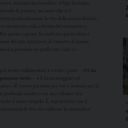
vescovo Antonio ha ricordato:
«
Oggi facciamo
evole di pastore, un santo che ci è
vato profondamente la vita della nostra diocesi,
 incentrato sulla riforma del seminario e,
 Per queste ragioni, ho indicato questa festa e
sione del mio ministero di vescovo di questa
enica prossima da quella con i laici e i
ù stretti collaboratori e a tutti i preti –
«Vi ho
prezzare tutti»
– e li ha incoraggiati ed
ozio». «È tesoro prezioso per voi e insieme per la
on profonda umiltà e con una robusta vita
ondo il santo vangelo. È, soprattutto, con il
l
timonianza di vita che edificate la comunità e