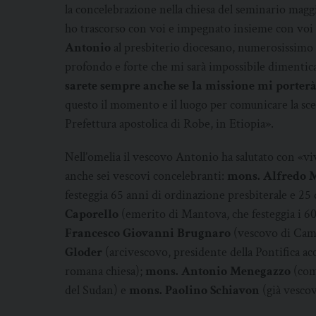
la concelebrazione nella chiesa del seminario maggi
ho trascorso con voi e impegnato insieme con voi ne
Antonio
al presbiterio diocesano, numerosissimo p
profondo e forte che mi sarà impossibile dimentic
sarete sempre anche se la missione mi porter
questo il momento e il luogo per comunicare la sce
Prefettura apostolica di Robe, in Etiopia».
Nell’omelia il vescovo Antonio ha salutato con «vivo
anche sei vescovi concelebranti:
mons. Alfredo 
festeggia 65 anni di ordinazione presbiterale e 25
Caporello
(emerito di Mantova, che festeggia i 60
Francesco Giovanni Brugnaro
(vescovo di Cam
Gloder
(arcivescovo, presidente della Pontifica ac
romana chiesa);
mons. Antonio Menegazzo
(com
del Sudan) e
mons. Paolino Schiavon
(già vescov