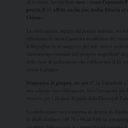
Al termine, ha concluso
«ora – come l’apostolo P
grazia. E vi affido anche con molta fiducia a
Chiesa».
La celebrazione, seguita dal pranzo insieme, era s
riflessione in cui la Camerata accademica del conse
il
Magnificat
in re maggiore per soli, coro e orches
rilettura esperienziale del “proprio magnificat” da 
delle classi di ordinazione che celebravano il 25° e 
scorso 6 giugno.
Domenica 21 giugno
, alle
ore 17
, in Cattedrale a
una solenne concelebrazione. Sarà l’occasione per l
vescovo per i 26 anni di guida della Diocesi di Pad
La celebrazione sarà trasmessa in diretta da
Telechi
da
BluRadioVeneto
(88.70 e 94.60 FM) in streaming
siti
www.difesapopolo.it
e
www.bluradioveneto.it