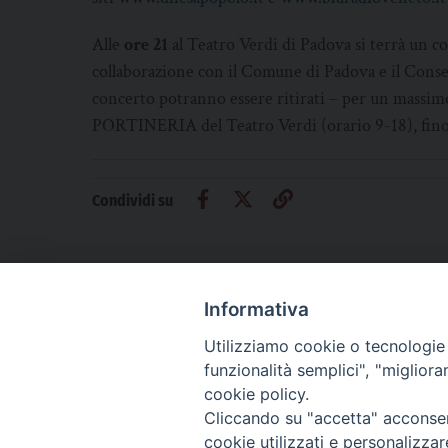
Alle
ore 21
al Teatro Verdi di Padova si terrà un 
collaborazione con il Comune di Padova e il Conserv
concerto potranno essere ritirati – per un massim
PORTINERIA del Teatro Verdi (orario 9-18), fino
Condividi su
Informativa
Utilizziamo cookie o tecnologie s
CHI SIAMO
PRIVACY
AMMINISTRAZIONE TRASPARENTE
funzionalità semplici", "miglior
cookie policy.
Cliccando su "accetta" acconsent
cookie utilizzati e personalizza