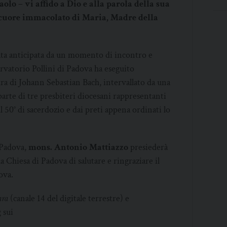
aolo – vi affido a Dio e alla parola della sua
l cuore immacolato di Maria, Madre della
tata anticipata da un momento di incontro e
rvatorio Pollini di Padova ha eseguito
tra di Johann Sebastian Bach, intervallato da una
parte di tre presbiteri diocesani rappresentanti
il 50° di sacerdozio e dai preti appena ordinati lo
 Padova,
mons. Antonio Mattiazzo
presiederà
a Chiesa di Padova di salutare e ringraziare il
ova.
ara
(canale 14 del digitale terrestre) e
 sui