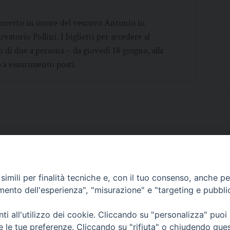
concerto in onore del vescovo Antonio in
atorio Pollini. I biglietti per accedere al
o di due a persona –
da giovedì 18 giugno,
alla
 a esaurimento posti.
imili per finalità tecniche e, con il tuo consenso, anche per 
SCRIVICI
amento dell'esperienza", "misurazione" e "targeting e pubbli
i all'utilizzo dei cookie. Cliccando su "personalizza" puoi
re le tue preferenze. Cliccando su "rifiuta" o chiudendo que