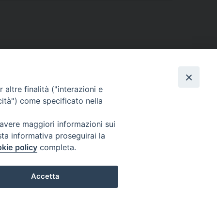
altre finalità ("interazioni e
cità") come specificato nella
 avere maggiori informazioni sui
sta informativa proseguirai la
kie policy
completa.
l Codice di Autodisciplina della Comunicazione Commerciale.
Accetta
Preferenze Cookie