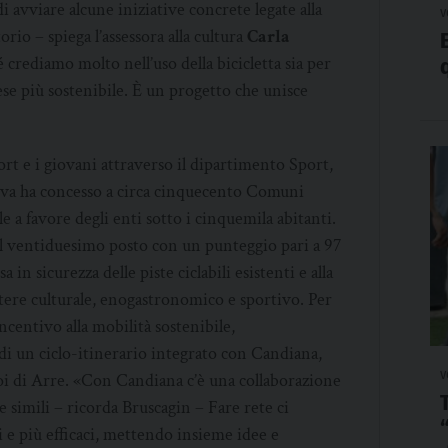
i avviare alcune iniziative concrete legate alla
v
torio – spiega l’assessora alla cultura
Carla
crediamo molto nell’uso della bicicletta sia per
aese più sostenibile. È un progetto che unisce
ort e i giovani attraverso il dipartimento Sport,
iativa ha concesso a circa cinquecento Comuni
e a favore degli enti sotto i cinquemila abitanti.
 al ventiduesimo posto con un punteggio pari a 97
a in sicurezza delle piste ciclabili esistenti e alla
ttere culturale, enogastronomico e sportivo. Per
ncentivo alla mobilità sostenibile,
 di un ciclo-itinerario integrato con Candiana,
v
i di Arre. «Con Candiana c’è una collaborazione
he simili – ricorda Bruscagin – Fare rete ci
i e più efficaci, mettendo insieme idee e