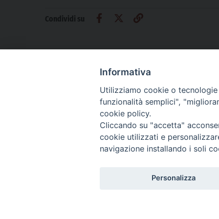
Condividi su
Informativa
Utilizziamo cookie o tecnologie s
CHI SIAMO
PRIVACY
AMMINISTRAZIONE TRASPARENTE
funzionalità semplici", "miglior
cookie policy.
Cliccando su "accetta" acconsent
cookie utilizzati e personalizza
La Difesa srl - P.iva 05125420280
navigazione installando i soli co
La Difesa del Popolo percepisce i contributi pubblici all'editoria.
La Difesa del Popolo, tramite la Fisc (Federazione Italiana Settimanali Catto
La Difesa del Popolo è una testata registrata presso il Tribunale di Padova de
Personalizza