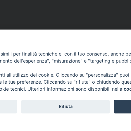
imili per finalità tecniche e, con il tuo consenso, anche per 
SCRIVICI
amento dell'esperienza", "misurazione" e "targeting e pubbli
i all'utilizzo dei cookie. Cliccando su "personalizza" puoi
re le tue preferenze. Cliccando su "rifiuta" o chiudendo que
okie tecnici. Ulteriori informazioni sono disponibili nella
coo
lici) ha aderito allo IAP (Istituto dell'Autodisciplina Pubblicitaria) accettando i
creto del 15 giugno 1950 al n. 37 del registro periodici.
Rifiuta