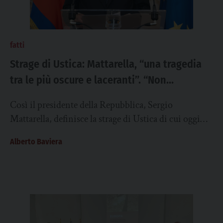
fatti
Strage di Ustica: Mattarella, “una tragedia
tra le più oscure e laceranti”. “Non
abbandonare la ricerca della verità,
Così il presidente della Repubblica, Sergio
rispondere al bisogno di giustizia”
Mattarella, definisce la strage di Ustica di cui oggi
ricorre il 45° anniversario. Per il capo...
Alberto Baviera