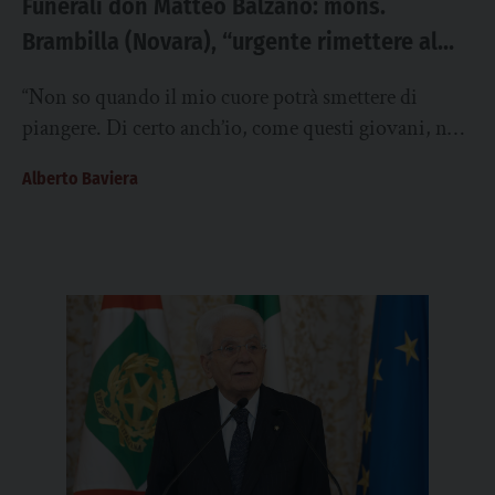
Funerali don Matteo Balzano: mons.
Brambilla (Novara), “urgente rimettere al
centro la cura dell’anima”. Ai sacerdoti,
“Non so quando il mio cuore potrà smettere di
“non nascondersi di fronte a paure e
piangere. Di certo anch’io, come questi giovani, non
fatiche”
dimenticherò don Matteo”. Lo ha...
Alberto Baviera