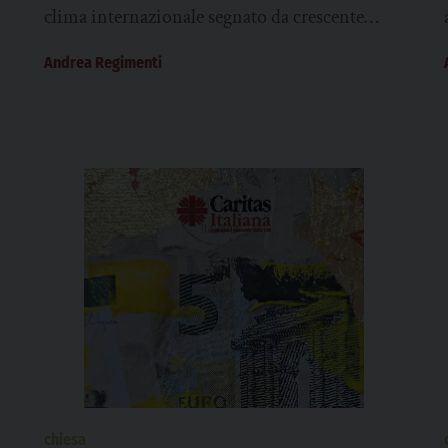
clima internazionale segnato da crescente
polarizzazione mettono alla prova anche i
Andrea Regimenti
grandi eventi...
chiesa