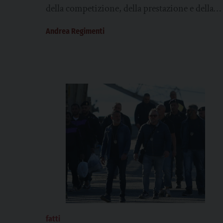
della competizione, della prestazione e della
sfida sportiva ai massimi livelli. Sono anche
Andrea Regimenti
uno...
fatti