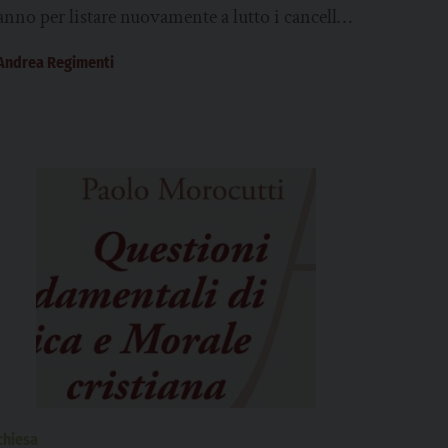
anno per listare nuovamente a lutto i cancelli
di una fabbrica obsoleta che non cade...
Andrea Regimenti
chiesa