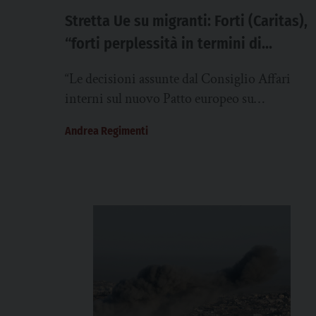
Stretta Ue su migranti: Forti (Caritas),
“forti perplessità in termini di
efficacia reale”
“Le decisioni assunte dal Consiglio Affari
interni sul nuovo Patto europeo su
migrazione e asilo sollevano forti perplessità
Andrea Regimenti
in termini di efficacia...