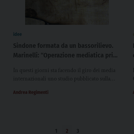
idee
Sindone formata da un bassorilievo.
Marinelli: “Operazione mediatica priva
di valore scientifico”
In questi giorni sta facendo il giro dei media
internazionali uno studio pubblicato sulla
rivista Archaeometry che ipotizza la
Andrea Regimenti
formazione dell’immagine della...
1
2
3