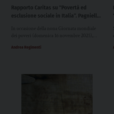
Rapporto Caritas su “Povertà ed
esclusione sociale in Italia”. Pagniello:
“Aiutare le comunità a guardare oltre”
In occasione della nona Giornata mondiale
dei poveri (domenica 16 novembre 2025),
Caritas Italiana pubblica la ventinovesima
Andrea Regimenti
edizione del Rapporto su povertà...