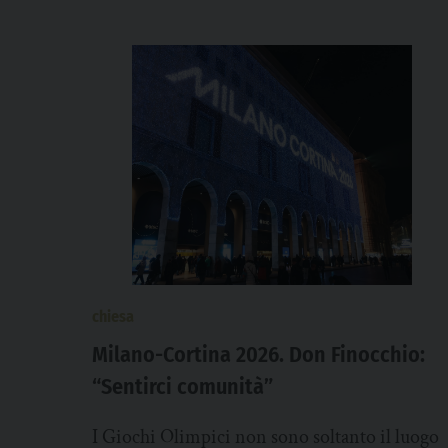
chiesa
Milano-Cortina 2026. Don Finocchio:
“Sentirci comunità”
I Giochi Olimpici non sono soltanto il luogo