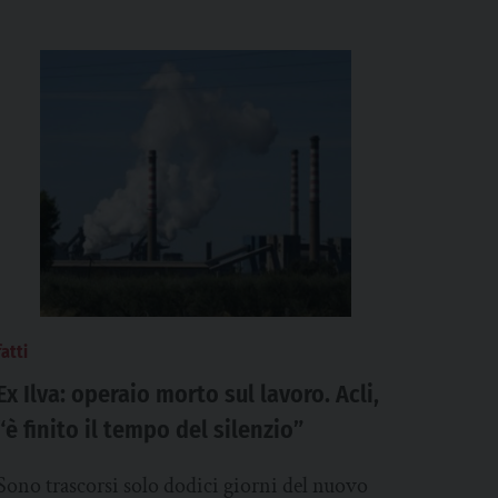
fatti
Ex Ilva: operaio morto sul lavoro. Acli,
“è finito il tempo del silenzio”
Sono trascorsi solo dodici giorni del nuovo