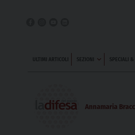
Skip
to
content
ULTIMI ARTICOLI
SEZIONI
SPECIALI 
Apri
Menu
Annamaria Bracc