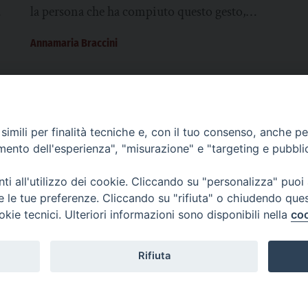
rigenerare relazioni nelle nostre città
la persona che ha compiuto questo gesto,
dall’altro lato però, è evidente che questo ci...
Annamaria Braccini
imili per finalità tecniche e, con il tuo consenso, anche per 
SCRIVICI
amento dell'esperienza", "misurazione" e "targeting e pubbli
i all'utilizzo dei cookie. Cliccando su "personalizza" puoi
re le tue preferenze. Cliccando su "rifiuta" o chiudendo que
okie tecnici. Ulteriori informazioni sono disponibili nella
coo
lici) ha aderito allo IAP (Istituto dell'Autodisciplina Pubblicitaria) accettando i
creto del 15 giugno 1950 al n. 37 del registro periodici.
Rifiuta