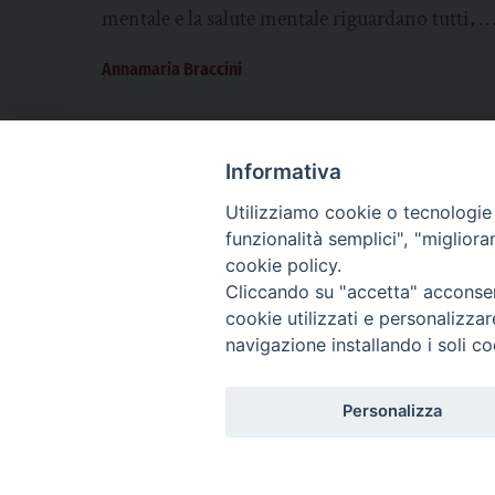
mentale e la salute mentale riguardano tutti, è
importante che ciascuno di noi se ne faccia...
Annamaria Braccini
Informativa
Utilizziamo cookie o tecnologie s
CHI SIAMO
PRIVACY
AMMINISTRAZIONE TRASPARENTE
funzionalità semplici", "miglior
cookie policy.
Cliccando su "accetta" acconsent
cookie utilizzati e personalizza
La Difesa srl - P.iva 05125420280
navigazione installando i soli co
La Difesa del Popolo percepisce i contributi pubblici all'editoria.
La Difesa del Popolo, tramite la Fisc (Federazione Italiana Settimanali Catto
La Difesa del Popolo è una testata registrata presso il Tribunale di Padova de
Personalizza