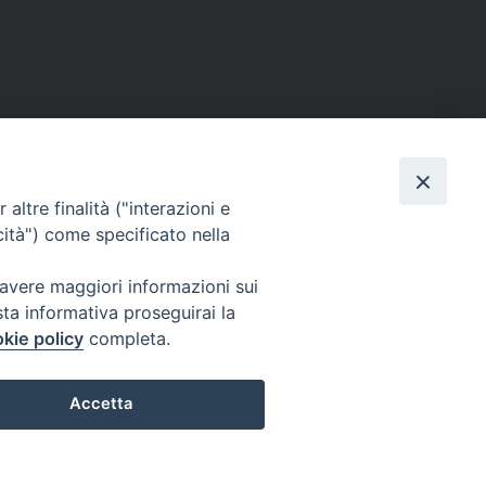
altre finalità ("interazioni e
cità") come specificato nella
 avere maggiori informazioni sui
sta informativa proseguirai la
kie policy
completa.
l Codice di Autodisciplina della Comunicazione Commerciale.
Accetta
Preferenze Cookie