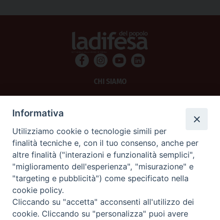
CHI SIAMO
PRIVACY
Informativa
AMMINISTRAZIONE TRASPARENTE
Utilizziamo cookie o tecnologie simili per
finalità tecniche e, con il tuo consenso, anche per
SCRIVICI
altre finalità ("interazioni e funzionalità semplici",
"miglioramento dell'esperienza", "misurazione" e
La Difesa srl - P.iva 05125420280
"targeting e pubblicità") come specificato nella
La Difesa del Popolo percepisce i contributi pubblici all'editoria.
cookie policy.
La Difesa del Popolo, tramite la Fisc (Federazione Italiana Settimanali Cattolici)
ha aderito allo IAP (Istituto dell'Autodisciplina Pubblicitaria) accettando il Codice
Cliccando su "accetta" acconsenti all'utilizzo dei
di Autodisciplina della Comunicazione Commerciale.
cookie. Cliccando su "personalizza" puoi avere