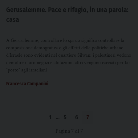
Gerusalemme. Pace e rifugio, in una parola:
casa
A Gerusalemme, controllare lo spazio significa controllare la
composizione demografica e gli effetti delle politiche urbane
d’Israele sono evidenti nel quartiere Silwan: i palestinesi vedono
demolire i loro negozi e abitazioni, altri vengono cacciati per far
“posto” agli israeliani
Francesca Campanini
1
…
5
6
7
Pagina 7 di 7