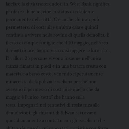
lasciare la città trasferendosi in West Bank significa
perdere il blue id, cioè lo status di residente
permanente nella città. C’è anche chi non può
permettersi di costruire un’altra casa e quindi
continua a vivere nelle rovine di quella demolita. È
il caso di cinque famiglie che il 10 maggio, nell’arco
di quattro ore, hanno visto distruggere le loro case.
Da allora 25 persone vivono insieme nell’unica
stanza rimasta in piedi e in una baracca creata con
materiale a basso costo, venendo ripetutamente
minacciate dalla polizia israeliana perché non
avevano il permesso di costruire quello che da
maggio è l’unico “tetto” che hanno sulla
testa. Impegnati nei tentativi di resistenza alle
demolizioni, gli abitanti di Silwan si trovano
quotidianamente a contatto con gli israeliani che
abitano le case da cui sono stati cacciati e con forze