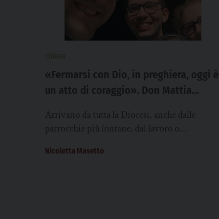
chiesa
«Fermarsi con Dio, in preghiera, oggi è
un atto di coraggio». Don Mattia
Francescon
Arrivano da tutta la Diocesi, anche dalle
parrocchie più lontane, dal lavoro o
dall’università, chi in bici, chi in treno o in...
Nicoletta Masetto