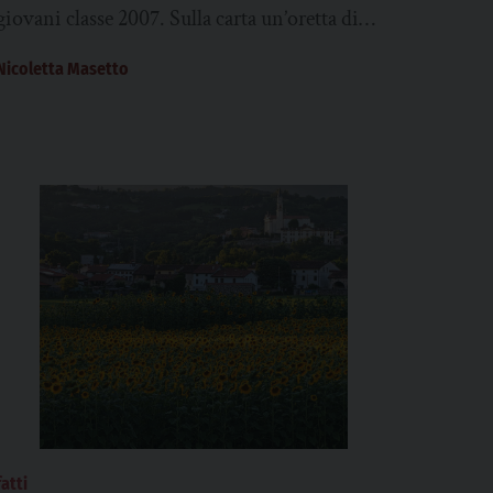
giovani classe 2007. Sulla carta un’oretta di
confronto che diventa puntualmente molto di
Nicoletta Masetto
più. I ragazzi...
fatti