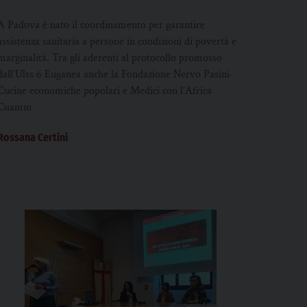
per garantire assistenza sanitaria a
persone in difficoltà
A Padova è nato il coordinamento per garantire
assistenza sanitaria a persone in condizioni di povertà e
marginalità. Tra gli aderenti al protocollo promosso
dall’Ulss 6 Euganea anche la Fondazione Nervo Pasini-
Cucine economiche popolari e Medici con l’Africa
Cuamm
Rossana Certini