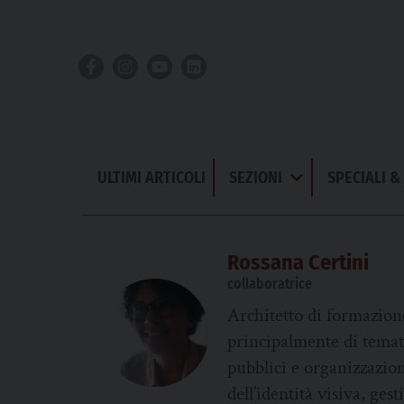
Skip
to
content
ULTIMI ARTICOLI
SEZIONI
SPECIALI 
Apri
Menu
Rossana Certini
collaboratrice
Architetto di formazion
principalmente di tematic
pubblici e organizzazion
dell’identità visiva, ges