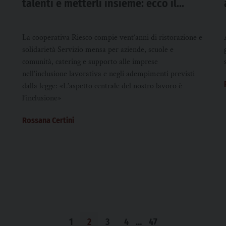
talenti e metterli insieme: ecco il
menù perfetto
La cooperativa Riesco compie vent’anni di ristorazione e
solidarietà Servizio mensa per aziende, scuole e
comunità, catering e supporto alle imprese
nell’inclusione lavorativa e negli adempimenti previsti
dalla legge: «L’aspetto centrale del nostro lavoro è
l’inclusione»
Rossana Certini
1
2
3
4
…
47