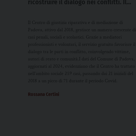
ricostruire il dialogo nei conflitti. Il
ruolo chiave del Centro di giustizia
riparativa e mediazione
Il Centro di giustizia riparativa e di mediazione di
Padova, attivo dal 2018, gestisce un numero crescente di
casi penali, sociali e scolastici. Grazie a mediatori
professionisti e volontari, il servizio gratuito favorisce il
dialogo tra le parti in conflitto, coinvolgendo vittime,
autori di reato e comunità.I dati del Comune di Padova,
aggiornati al 2024, evidenziano che il Centro ha trattato
nell’ambito sociale 259 casi, passando dai 21 iniziali del
2018 a un picco di 71 durante il periodo Covid.
Rossana Certini