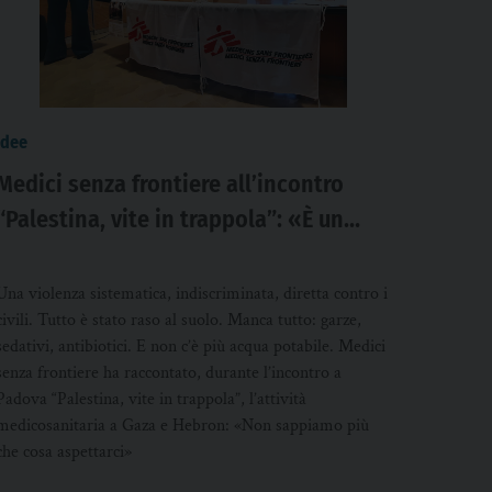
idee
Medici senza frontiere all’incontro
“Palestina, vite in trappola”: «È un
genocidio, non una guerra»
Una violenza sistematica, indiscriminata, diretta contro i
civili. Tutto è stato raso al suolo. Manca tutto: garze,
sedativi, antibiotici. E non c’è più acqua potabile. Medici
senza frontiere ha raccontato, durante l’incontro a
Padova “Palestina, vite in trappola”, l’attività
medicosanitaria a Gaza e Hebron: «Non sappiamo più
che cosa aspettarci»