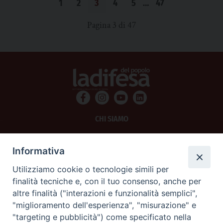
1
2
3
4
5
…
47
Pagina 3 di 47
CHI SIAMO
PRIVACY
Informativa
AMMINISTRAZIONE TRASPARENTE
Utilizziamo cookie o tecnologie simili per
finalità tecniche e, con il tuo consenso, anche per
SCRIVICI
altre finalità ("interazioni e funzionalità semplici",
"miglioramento dell'esperienza", "misurazione" e
La Difesa srl - P.iva 05125420280
"targeting e pubblicità") come specificato nella
La Difesa del Popolo percepisce i contributi pubblici all'editoria.