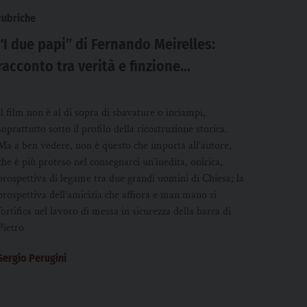
rubriche
“I due papi” di Fernando Meirelles:
racconto tra verità e finzione
dell’amicizia tra Benedetto XVI e
Francesco
Il film non è al di sopra di sbavature o inciampi,
soprattutto sotto il profilo della ricostruzione storica.
Ma a ben vedere, non è questo che importa all’autore,
che è più proteso nel consegnarci un’inedita, onirica,
prospettiva di legame tra due grandi uomini di Chiesa; la
prospettiva dell’amicizia che affiora e man mano si
fortifica nel lavoro di messa in sicurezza della barca di
Pietro
Sergio Perugini