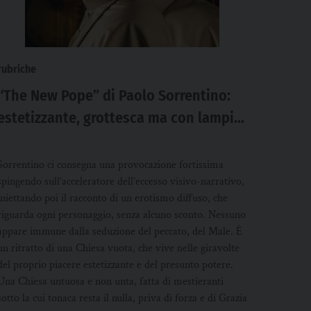
rubriche
“The New Pope” di Paolo Sorrentino:
estetizzante, grottesca ma con lampi
di genio
Sorrentino ci consegna una provocazione fortissima
spingendo sull’acceleratore dell’eccesso visivo-narrativo,
iniettando poi il racconto di un erotismo diffuso, che
riguarda ogni personaggio, senza alcuno sconto. Nessuno
appare immune dalla seduzione del peccato, del Male. È
un ritratto di una Chiesa vuota, che vive nelle giravolte
del proprio piacere estetizzante e del presunto potere.
Una Chiesa untuosa e non unta, fatta di mestieranti
sotto la cui tonaca resta il nulla, priva di forza e di Grazia