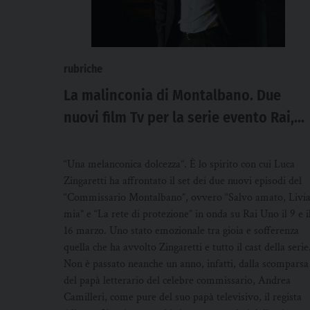
rubriche
La malinconia di Montalbano. Due
nuovi film Tv per la serie evento Rai,
che sbarca anche al cinema come
omaggio ad Andrea Camilleri
“Una melanconica dolcezza”. È lo spirito con cui Luca
Zingaretti ha affrontato il set dei due nuovi episodi del
“Commissario Montalbano”, ovvero “Salvo amato, Livi
mia” e “La rete di protezione” in onda su Rai Uno il 9 e i
16 marzo. Uno stato emozionale tra gioia e sofferenza
quella che ha avvolto Zingaretti e tutto il cast della serie
Non è passato neanche un anno, infatti, dalla scomparsa
del papà letterario del celebre commissario, Andrea
Camilleri, come pure del suo papà televisivo, il regista