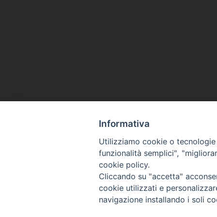
Informativa
Utilizziamo cookie o tecnologie s
CHI SIAMO
PRIVACY
AMMINISTRAZIONE TRASPARENTE
funzionalità semplici", "miglior
cookie policy.
Cliccando su "accetta" acconsent
cookie utilizzati e personalizza
La Difesa srl - P.iva 05125420280
navigazione installando i soli co
La Difesa del Popolo percepisce i contributi pubblici all'editoria.
La Difesa del Popolo, tramite la Fisc (Federazione Italiana Settimanali Catto