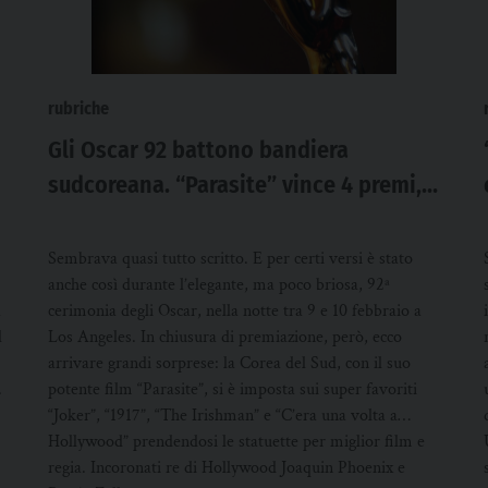
rubriche
Gli Oscar 92 battono bandiera
sudcoreana. “Parasite” vince 4 premi, a
sorpresa miglior film e regia
Sembrava quasi tutto scritto. E per certi versi è stato
anche così durante l’elegante, ma poco briosa, 92ª
a
cerimonia degli Oscar, nella notte tra 9 e 10 febbraio a
l
Los Angeles. In chiusura di premiazione, però, ecco
arrivare grandi sorprese: la Corea del Sud, con il suo
.
potente film “Parasite”, si è imposta sui super favoriti
“Joker”, “1917”, “The Irishman” e “C’era una volta a…
Hollywood” prendendosi le statuette per miglior film e
regia. Incoronati re di Hollywood Joaquin Phoenix e