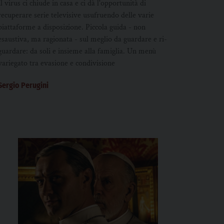
piattaforme
Il virus ci chiude in casa e ci dà l'opportunità di
recuperare serie televisive usufruendo delle varie
piattaforme a disposizione. Piccola guida - non
esaustiva, ma ragionata - sul meglio da guardare e ri-
guardare: da soli e insieme alla famiglia. Un menù
variegato tra evasione e condivisione
Sergio Perugini