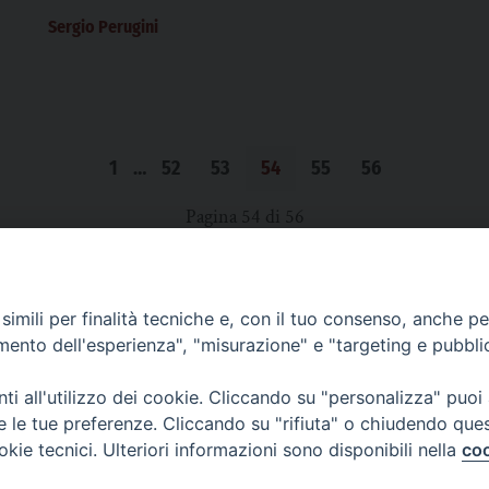
Sergio Perugini
1
…
52
53
54
55
56
Pagina 54 di 56
imili per finalità tecniche e, con il tuo consenso, anche per 
SCRIVICI
amento dell'esperienza", "misurazione" e "targeting e pubbli
i all'utilizzo dei cookie. Cliccando su "personalizza" puoi
re le tue preferenze. Cliccando su "rifiuta" o chiudendo que
okie tecnici. Ulteriori informazioni sono disponibili nella
coo
lici) ha aderito allo IAP (Istituto dell'Autodisciplina Pubblicitaria) accettando i