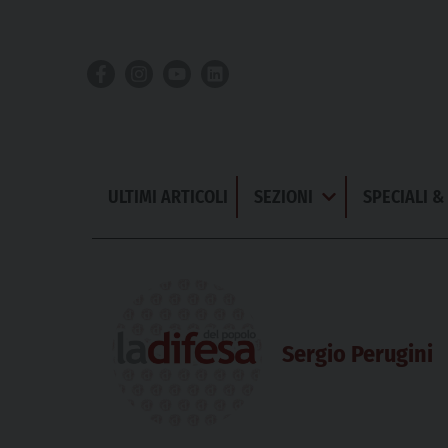
Skip
to
content
ULTIMI ARTICOLI
SEZIONI
SPECIALI 
Apri
Menu
Sergio Perugini