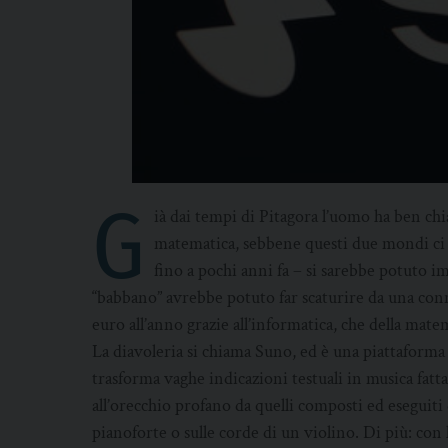
G
ià dai tempi di Pitagora l’uomo ha ben chia
matematica, sebbene questi due mondi ci
fino a pochi anni fa – si sarebbe potuto i
“babbano” avrebbe potuto far scaturire da una co
euro all’anno grazie all’informatica, che della mate
La diavoleria si chiama Suno, ed è una piattaforma d
trasforma vaghe indicazioni testuali in musica fatta
all’orecchio profano da quelli composti ed eseguiti d
pianoforte o sulle corde di un violino. Di più: con