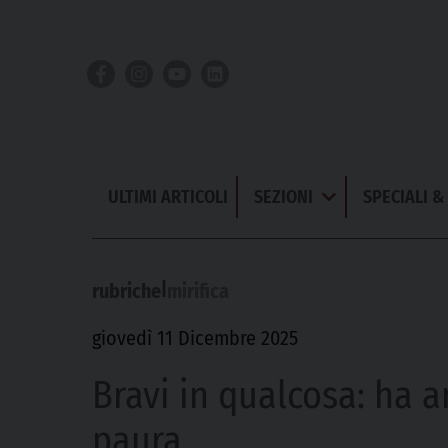
Skip
to
content
ULTIMI ARTICOLI
SEZIONI
SPECIALI 
Apri
Menu
|
rubriche
mirifica
giovedì 11 Dicembre 2025
Bravi in qualcosa: ha a
paura