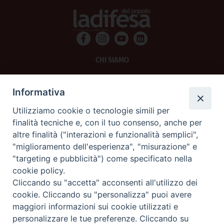
CHI SIAMO
PRIVACY
Informativa
AMMINISTRAZIONE TRASPARENTE
Utilizziamo cookie o tecnologie simili per
finalità tecniche e, con il tuo consenso, anche per
SCRIVICI
altre finalità ("interazioni e funzionalità semplici",
"miglioramento dell'esperienza", "misurazione" e
La Difesa srl - P.iva 05125420280
"targeting e pubblicità") come specificato nella
La Difesa del Popolo percepisce i contributi pubblici all'editoria.
cookie policy.
La Difesa del Popolo, tramite la Fisc (Federazione Italiana Settimanali Cattolici)
ha aderito allo IAP (Istituto dell'Autodisciplina Pubblicitaria) accettando il Codice
Cliccando su "accetta" acconsenti all'utilizzo dei
di Autodisciplina della Comunicazione Commerciale.
cookie. Cliccando su "personalizza" puoi avere
La Difesa del Popolo è una testata registrata presso il Tribunale di Padova
maggiori informazioni sui cookie utilizzati e
decreto del 15 giugno 1950 al n. 37 del registro periodici.
personalizzare le tue preferenze. Cliccando su