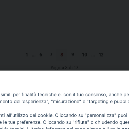
1
…
6
7
8
9
10
…
12
Pagina 8 di 12
imili per finalità tecniche e, con il tuo consenso, anche per 
SCRIVICI
amento dell'esperienza", "misurazione" e "targeting e pubbli
i all'utilizzo dei cookie. Cliccando su "personalizza" puoi
re le tue preferenze. Cliccando su "rifiuta" o chiudendo que