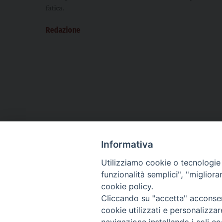
fatica.
Redazione
Informativa
Utilizziamo cookie o tecnologie s
CHI SIAMO
PRIVACY
AMMINISTRAZIONE TRASPARENTE
funzionalità semplici", "miglior
cookie policy.
Cliccando su "accetta" acconsent
cookie utilizzati e personalizza
La Difesa srl - P.iva 05125420280