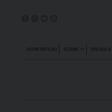
Skip
to
content
ULTIMI ARTICOLI
SEZIONI
SPECIALI 
Apri
Menu