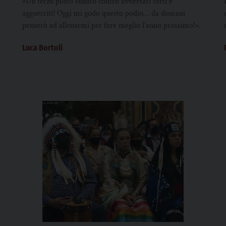
«Un terzo posto sudato contro avversari forti e
agguerriti! Oggi mi godo questo podio… da domani
penserò ad allenarmi per fare meglio l’anno prossimo!».
Luca Bortoli