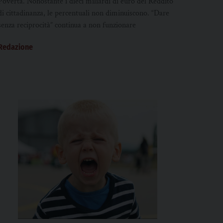
Povertà. Nonostante i dieci miliardi di euro del Reddito
di cittadinanza, le percentuali non diminuiscono. “Dare
senza reciprocità” continua a non funzionare
Redazione