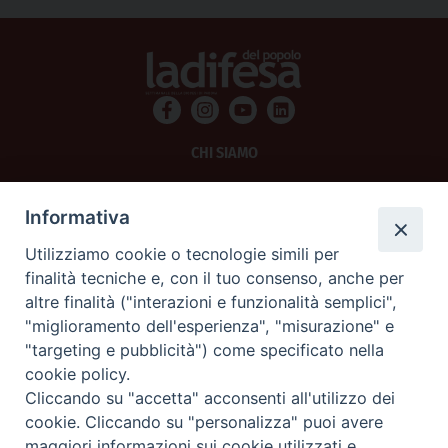
CHI SIAMO
PRIVACY
Informativa
AMMINISTRAZIONE TRASPARENTE
Utilizziamo cookie o tecnologie simili per
finalità tecniche e, con il tuo consenso, anche per
SCRIVICI
altre finalità ("interazioni e funzionalità semplici",
"miglioramento dell'esperienza", "misurazione" e
La Difesa srl - P.iva 05125420280
"targeting e pubblicità") come specificato nella
La Difesa del Popolo percepisce i contributi pubblici all'editoria.
cookie policy.
La Difesa del Popolo, tramite la Fisc (Federazione Italiana Settimanali Cattolici)
ha aderito allo IAP (Istituto dell'Autodisciplina Pubblicitaria) accettando il Codice
Cliccando su "accetta" acconsenti all'utilizzo dei
di Autodisciplina della Comunicazione Commerciale.
cookie. Cliccando su "personalizza" puoi avere
La Difesa del Popolo è una testata registrata presso il Tribunale di Padova
maggiori informazioni sui cookie utilizzati e