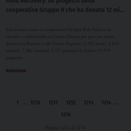
Food Recovery: un progetto della
cooperativa Gruppo R che ha donato 12 mila
pasti ai senza dimora
Solo l’anno scorso la cooperativa Gruppo R di Padova ha
raccolto e ridistribuito al Centro Diurno per persone senza
dimora La Bussola e alle Cucine Popolari 12.013 primi, 2.864
secondi, 7.386 contorni, 4.517 porzioni di frutta e 19.974
pagnotte.
Redazione
1
…
1210
1211
1212
1213
1214
…
1276
Pagina 1212 di 1276