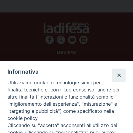
CHI SIAMO
PRIVACY
Informativa
AMMINISTRAZIONE TRASPARENTE
Utilizziamo cookie o tecnologie simili per
finalità tecniche e, con il tuo consenso, anche per
SCRIVICI
altre finalità ("interazioni e funzionalità semplici",
"miglioramento dell'esperienza", "misurazione" e
La Difesa srl - P.iva 05125420280
"targeting e pubblicità") come specificato nella
La Difesa del Popolo percepisce i contributi pubblici all'editoria.
cookie policy.
La Difesa del Popolo, tramite la Fisc (Federazione Italiana Settimanali Cattolici)
ha aderito allo IAP (Istituto dell'Autodisciplina Pubblicitaria) accettando il Codice
Cliccando su "accetta" acconsenti all'utilizzo dei
di Autodisciplina della Comunicazione Commerciale.
cookie. Cliccando su "personalizza" puoi avere