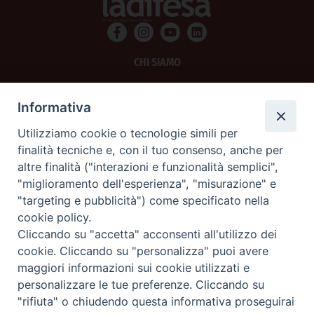
CHI SIAMO
PRIVACY
Informativa
AMMINISTRAZIONE TRASPARENTE
Utilizziamo cookie o tecnologie simili per
finalità tecniche e, con il tuo consenso, anche per
SCRIVICI
altre finalità ("interazioni e funzionalità semplici",
"miglioramento dell'esperienza", "misurazione" e
La Difesa srl - P.iva 05125420280
"targeting e pubblicità") come specificato nella
La Difesa del Popolo percepisce i contributi pubblici all'editoria.
cookie policy.
La Difesa del Popolo, tramite la Fisc (Federazione Italiana Settimanali Cattolici)
ha aderito allo IAP (Istituto dell'Autodisciplina Pubblicitaria) accettando il Codice
Cliccando su "accetta" acconsenti all'utilizzo dei
di Autodisciplina della Comunicazione Commerciale.
cookie. Cliccando su "personalizza" puoi avere
La Difesa del Popolo è una testata registrata presso il Tribunale di Padova
maggiori informazioni sui cookie utilizzati e
decreto del 15 giugno 1950 al n. 37 del registro periodici.
personalizzare le tue preferenze. Cliccando su
"rifiuta" o chiudendo questa informativa proseguirai