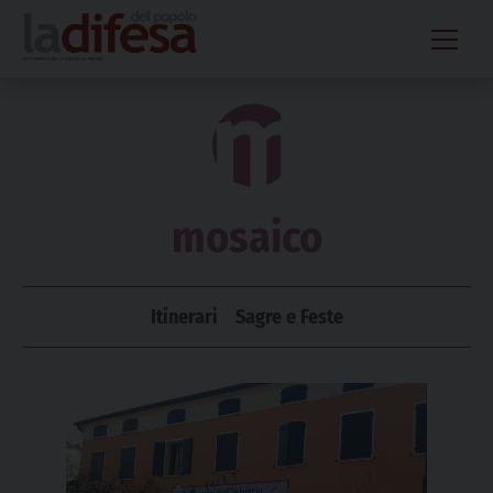
Skip
to
content
mosaico
Itinerari
Sagre e Feste