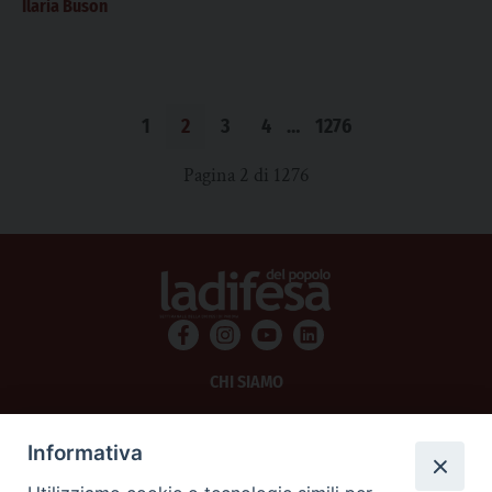
Ilaria Buson
1
2
3
4
…
1276
Pagina 2 di 1276
CHI SIAMO
PRIVACY
Informativa
AMMINISTRAZIONE TRASPARENTE