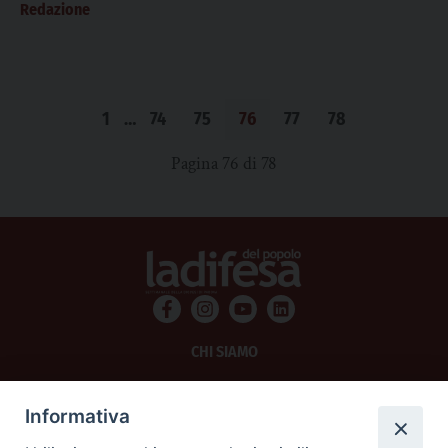
Redazione
1
…
74
75
76
77
78
Pagina 76 di 78
CHI SIAMO
PRIVACY
Informativa
AMMINISTRAZIONE TRASPARENTE