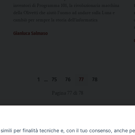
inventori di Programma 101, la rivoluzionaria macchina
della Olivetti che aiutò l'uomo ad andare sulla Luna e
cambiò per sempre la storia dell’informatica
Gianluca Salmaso
1
…
75
76
77
78
Pagina 77 di 78
SCRIVICI
imili per finalità tecniche e, con il tuo consenso, anche per 