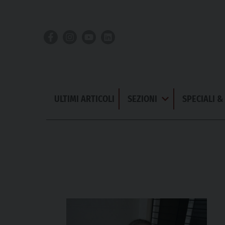
Skip
to
content
ULTIMI ARTICOLI
SEZIONI
SPECIALI 
Apri
Menu