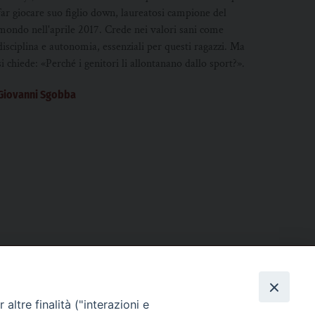
far giocare suo figlio down, laureatosi campione del
mondo nell'aprile 2017. Crede nei valori sani come
disciplina e autonomia, essenziali per questi ragazzi. Ma
si chiede: «Perché i genitori li allontanano dallo sport?».
Giovanni Sgobba
altre finalità ("interazioni e