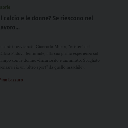
storie
Il calcio e le donne? Se riescono nel
lavoro…
Incontri ravvicinati: Giancarlo Murru, “mister” del
Calcio Padova femminile, alla sua prima esperienza sul
campo con le donne. «Incuriosito e ammirato. Sbagliato
pensare sia un "altro sport" da quello maschile».
Pino Lazzaro