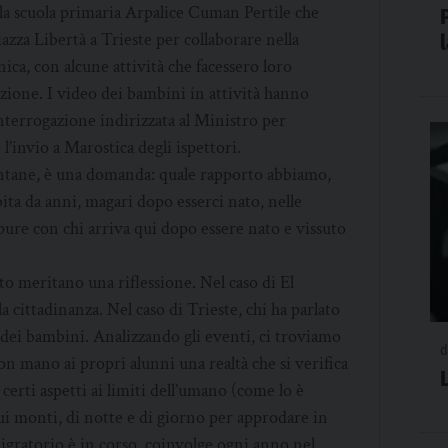
a la scuola primaria Arpalice Cuman Pertile che
azza Libertà a Trieste per collaborare nella
nica, con alcune attività che facessero loro
zione. I video dei bambini in attività hanno
’interrogazione indirizzata al Ministro per
l’invio a Marostica degli ispettori.
ntane, è una domanda: quale rapporto abbiamo,
bita da anni, magari dopo esserci nato, nelle
pure con chi arriva qui dopo essere nato e vissuto
to meritano una riflessione. Nel caso di El
 cittadinanza. Nel caso di Trieste, chi ha parlato
 dei bambini. Analizzando gli eventi, ci troviamo
d
con mano ai propri alunni una realtà che si verifica
 certi aspetti ai limiti dell’umano (come lo è
ui monti, di notte e di giorno per approdare in
gratorio è in corso, coinvolge ogni anno nel