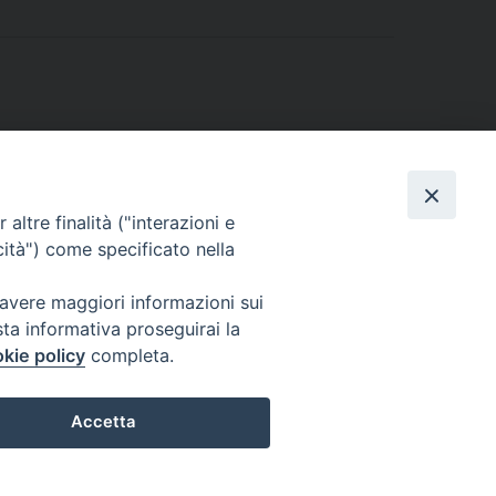
altre finalità ("interazioni e
cità") come specificato nella
 avere maggiori informazioni sui
sta informativa proseguirai la
kie policy
completa.
l Codice di Autodisciplina della Comunicazione Commerciale.
Accetta
Preferenze Cookie