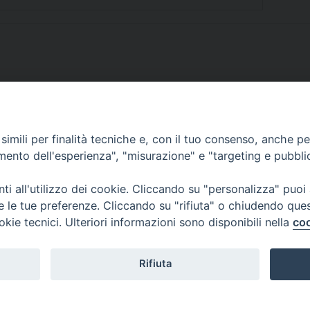
imili per finalità tecniche e, con il tuo consenso, anche per 
SCRIVICI
amento dell'esperienza", "misurazione" e "targeting e pubbli
i all'utilizzo dei cookie. Cliccando su "personalizza" puoi
re le tue preferenze. Cliccando su "rifiuta" o chiudendo que
okie tecnici. Ulteriori informazioni sono disponibili nella
coo
lici) ha aderito allo IAP (Istituto dell'Autodisciplina Pubblicitaria) accettando i
creto del 15 giugno 1950 al n. 37 del registro periodici.
Rifiuta