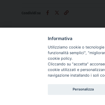
Condividi su
Informativa
Utilizziamo cookie o tecnologie s
CHI SIAMO
PRIVACY
AMMINISTRAZIONE TRASPARENTE
funzionalità semplici", "miglior
cookie policy.
Cliccando su "accetta" acconsent
cookie utilizzati e personalizza
La Difesa srl - P.iva 05125420280
navigazione installando i soli co
La Difesa del Popolo percepisce i contributi pubblici all'editoria.
La Difesa del Popolo, tramite la Fisc (Federazione Italiana Settimanali Catto
La Difesa del Popolo è una testata registrata presso il Tribunale di Padova de
Personalizza