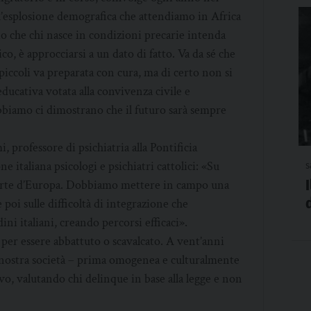
l’esplosione demografica che attendiamo in Africa
io che chi nasce in condizioni precarie intenda
o, è approcciarsi a un dato di fatto. Va da sé che
 piccoli va preparata con cura, ma di certo non si
ucativa votata alla convivenza civile e
abbiamo ci dimostrano che il futuro sarà sempre
 professore di psichiatria alla Pontificia
 italiana psicologi e psichiatri cattolici: «Su
s
 parte d’Europa. Dobbiamo mettere in campo una
e poi sulle difficoltà di integrazione che
ni italiani, creando percorsi efficaci».
 per essere abbattuto o scavalcato. A vent’anni
a nostra società – prima omogenea e culturalmente
o, valutando chi delinque in base alla legge e non