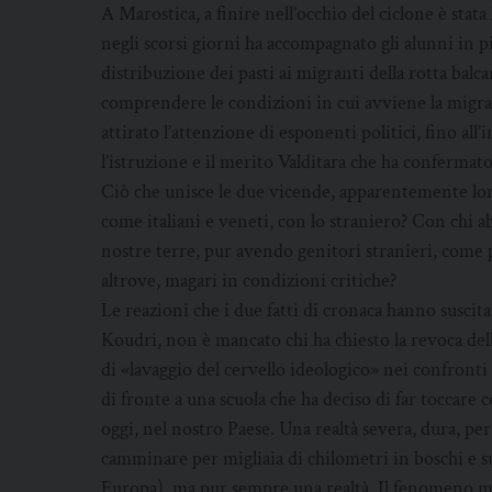
A Marostica, a finire nell’occhio del ciclone è stat
negli scorsi giorni ha accompagnato gli alunni in pi
distribuzione dei pasti ai migranti della rotta balca
comprendere le condizioni in cui avviene la migra
attirato l’attenzione di esponenti politici, fino all
l’istruzione e il merito Valditara che ha confermato 
Ciò che unisce le due vicende, apparentemente lo
come italiani e veneti, con lo straniero? Con chi a
nostre terre, pur avendo genitori stranieri, come 
altrove, magari in condizioni critiche?
Le reazioni che i due fatti di cronaca hanno suscita
Koudri, non è mancato chi ha chiesto la revoca della
di «lavaggio del cervello ideologico» nei confronti
di fronte a una scuola che ha deciso di far toccare 
oggi, nel nostro Paese. Una realtà severa, dura, per
camminare per migliaia di chilometri in boschi e s
Europa), ma pur sempre una realtà. Il fenomeno mi