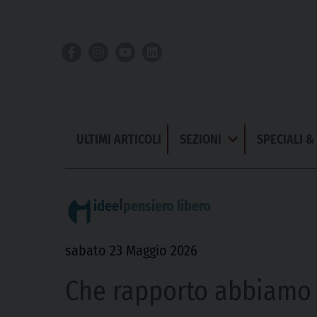
Skip
to
content
ULTIMI ARTICOLI
SEZIONI
SPECIALI 
Apri
Menu
|
idee
pensiero libero
sabato 23 Maggio 2026
Che rapporto abbiamo n