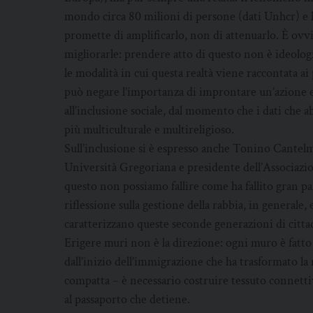
mondo circa 80 milioni di persone (dati Unhcr) e 
promette di amplificarlo, non di attenuarlo. È ovv
migliorarle: prendere atto di questo non è ideologic
le modalità in cui questa realtà viene raccontata ai
può negare l’importanza di improntare un’azione ed
all’inclusione sociale, dal momento che i dati che 
più multiculturale e multireligioso.
Sull’inclusione si è espresso anche Tonino Cantelmi,
Università Gregoriana e presidente dell’Associazione
questo non possiamo fallire come ha fallito gran
riflessione sulla gestione della rabbia, in generale, 
caratterizzano queste seconde generazioni di cittadi
Erigere muri non è la direzione: ogni muro è fatto
dall’inizio dell’immigrazione che ha trasformato l
compatta – è necessario costruire tessuto connettiv
al passaporto che detiene.