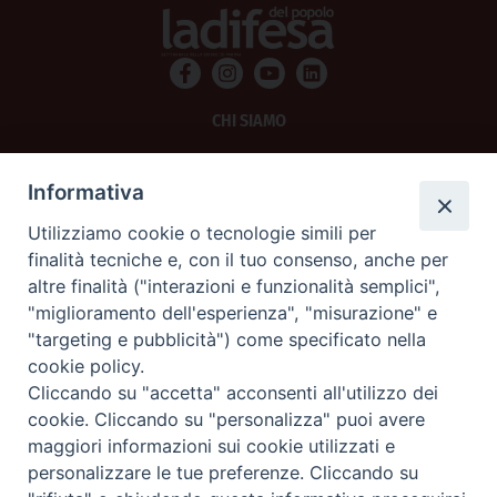
CHI SIAMO
PRIVACY
Informativa
AMMINISTRAZIONE TRASPARENTE
Utilizziamo cookie o tecnologie simili per
finalità tecniche e, con il tuo consenso, anche per
SCRIVICI
altre finalità ("interazioni e funzionalità semplici",
"miglioramento dell'esperienza", "misurazione" e
La Difesa srl - P.iva 05125420280
"targeting e pubblicità") come specificato nella
La Difesa del Popolo percepisce i contributi pubblici all'editoria.
cookie policy.
La Difesa del Popolo, tramite la Fisc (Federazione Italiana Settimanali Cattolici)
ha aderito allo IAP (Istituto dell'Autodisciplina Pubblicitaria) accettando il Codice
Cliccando su "accetta" acconsenti all'utilizzo dei
di Autodisciplina della Comunicazione Commerciale.
cookie. Cliccando su "personalizza" puoi avere
La Difesa del Popolo è una testata registrata presso il Tribunale di Padova
maggiori informazioni sui cookie utilizzati e
decreto del 15 giugno 1950 al n. 37 del registro periodici.
personalizzare le tue preferenze. Cliccando su