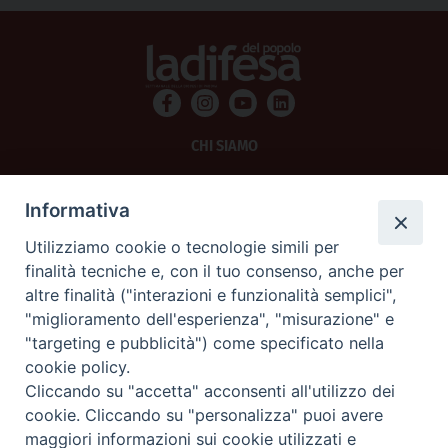
CHI SIAMO
PRIVACY
Informativa
AMMINISTRAZIONE TRASPARENTE
Utilizziamo cookie o tecnologie simili per
finalità tecniche e, con il tuo consenso, anche per
SCRIVICI
altre finalità ("interazioni e funzionalità semplici",
"miglioramento dell'esperienza", "misurazione" e
La Difesa srl - P.iva 05125420280
"targeting e pubblicità") come specificato nella
La Difesa del Popolo percepisce i contributi pubblici all'editoria.
cookie policy.
La Difesa del Popolo, tramite la Fisc (Federazione Italiana Settimanali Cattolici)
ha aderito allo IAP (Istituto dell'Autodisciplina Pubblicitaria) accettando il Codice
Cliccando su "accetta" acconsenti all'utilizzo dei
di Autodisciplina della Comunicazione Commerciale.
cookie. Cliccando su "personalizza" puoi avere
La Difesa del Popolo è una testata registrata presso il Tribunale di Padova
maggiori informazioni sui cookie utilizzati e