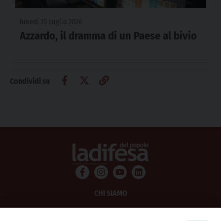
lunedì 20 Luglio 2026
Azzardo, il dramma di un Paese al bivio
Condividi su
CHI SIAMO
PRIVACY