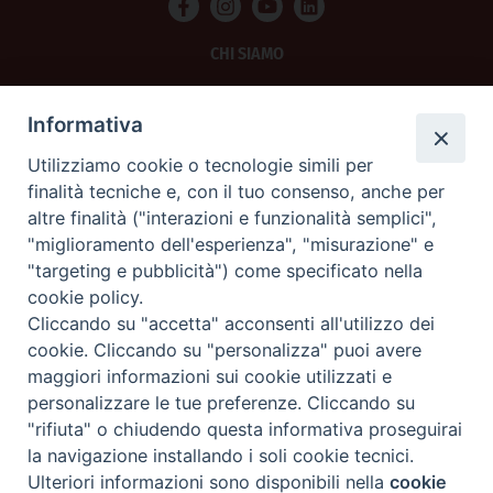
CHI SIAMO
PRIVACY
Informativa
AMMINISTRAZIONE TRASPARENTE
Utilizziamo cookie o tecnologie simili per
finalità tecniche e, con il tuo consenso, anche per
SCRIVICI
altre finalità ("interazioni e funzionalità semplici",
"miglioramento dell'esperienza", "misurazione" e
La Difesa srl - P.iva 05125420280
"targeting e pubblicità") come specificato nella
La Difesa del Popolo percepisce i contributi pubblici all'editoria.
cookie policy.
La Difesa del Popolo, tramite la Fisc (Federazione Italiana Settimanali Cattolici)
ha aderito allo IAP (Istituto dell'Autodisciplina Pubblicitaria) accettando il Codice
Cliccando su "accetta" acconsenti all'utilizzo dei
di Autodisciplina della Comunicazione Commerciale.
cookie. Cliccando su "personalizza" puoi avere
La Difesa del Popolo è una testata registrata presso il Tribunale di Padova
maggiori informazioni sui cookie utilizzati e
decreto del 15 giugno 1950 al n. 37 del registro periodici.
personalizzare le tue preferenze. Cliccando su
"rifiuta" o chiudendo questa informativa proseguirai
la navigazione installando i soli cookie tecnici.
Preferenze Cookie
Ulteriori informazioni sono disponibili nella
cookie