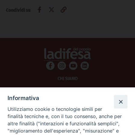
Condividi su
CHI SIAMO
PRIVACY
Informativa
AMMINISTRAZIONE TRASPARENTE
Utilizziamo cookie o tecnologie simili per
finalità tecniche e, con il tuo consenso, anche per
SCRIVICI
altre finalità ("interazioni e funzionalità semplici",
"miglioramento dell'esperienza", "misurazione" e
La Difesa srl - P.iva 05125420280