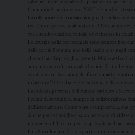
catechesi esperienziale». La presenza in parrocchia
Comunità Papa Giovanni XXIII «è una bella testim
La collaborazione tra Saccolongo e Creola si concret
realtà interparrocchiale nata nel 2018 che unisce le
costruendo relazioni solidali di vicinanza in collab
Le liturgie nella parrocchiale sono sempre ben cura
della corale Bicinum, una bella realtà nata negli 
che poi ha allargato gli orizzonti. Molto attivo il ci
anno un carro di carnevale che poi sfila in diverse 
curata una realizzazione dal forte impatto emotivo p
infatti era “Oltre il silenzio” sul tema della violenza
La radicata presenza dell’Azione cattolica a Saccolong
i primi di settembre, sempre in collaborazione co
dall’associazione. Come pure i campi scuola, che o
Anche per le famiglie ci sono occasioni di rifless
un weekend di ritiro per i papà» spiega il parroco.
E da Saccolongo e Creola partiranno prossimamente 