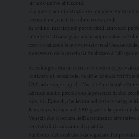
circa 60 nuove abitazioni.
«La nostra amministrazione comunale punta molto 
secondo me, che il cittadino trovi strade
in ordine, marciapiedi percorribili, ambienti pubbl
amministrativa saggia e anche apprezzata» sottol
essere realizzata la nuova rotatoria al Canton dell
intervento della provincia finalizzato all’allargamen
Saccolongo resta un territorio dedito in prevalenza
coltivazioni cerealicole, qualche azienda vitivinicol
(700, ad esempio, quelle “Accolte” nella stalla Paiu
aziende medio piccole con la presenza di due eccel
sole, e la Epitech, che lavora nel settore farmaceut
Riesco, realtà nata nel 2005 grazie alla spinta di a
Venezia che si occupa dell’inserimento lavorativo di
servizio di ristorazione di qualità».
Sul fronte della cultura è da segnalare l’important