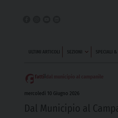
Skip
to
content
ULTIMI ARTICOLI
SEZIONI
SPECIALI 
Apri
Menu
|
fatti
dal municipio al campanile
mercoledì 10 Giugno 2026
Dal Municipio al Camp