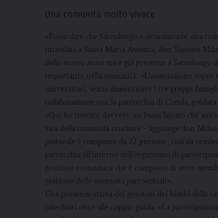
Una comunità molto vivace
«Posso dire che Saccolongo è sicuramente una comun
intitolata a Santa Maria Assunta, don Simone Mila
dello scorso anno ma è già presente a Saccolongo d
importante nella comunità: «L’associazione copre tut
universitari, senza dimenticare i tre gruppi famigl
collaborazione con la parrocchia di Creola, guidat
«Qui ho trovato davvero un buon laicato che sostien
vita della comunità cristiana – aggiunge don Milani 
pastorale è composto da 22 persone, così da render
parrocchia all’interno dell’organismo di partecipazio
gestione economica che è composto di sette memb
gestione delle necessità parrocchiali».
Una presenza attiva dei genitori dei bimbi della ca
catechisti oltre alle coppie guida. «La partecipazione