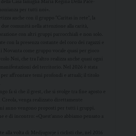
 della Casa famiglia Maria Regina Della Pace-
onianza per tutti noi».
izza anche con il gruppo “Caritas in rete”, la
 due comunità nella attenzione alla carità,
orazione con altri gruppi parrocchiali e non solo.
te con la presenza costante del coro dei ragazzi e
anni Novanta come gruppo vocale quasi per gioco
rcolo Noi, che tra l’altro realizza anche quasi ogni
manifestazioni del territorio. Nel 2026 è stata
er affrontare temi profondi e attuali; il titolo
.
o fa sì che il grest, che si svolge tra fine agosto e
n Creola, venga realizzato direttamente
gni anno vengono proposti per tutti i gruppi.
ione e di incontro: «Quest’anno abbiamo pensato a
alla volta di Medjugorje i ciclisti che, nel 2016