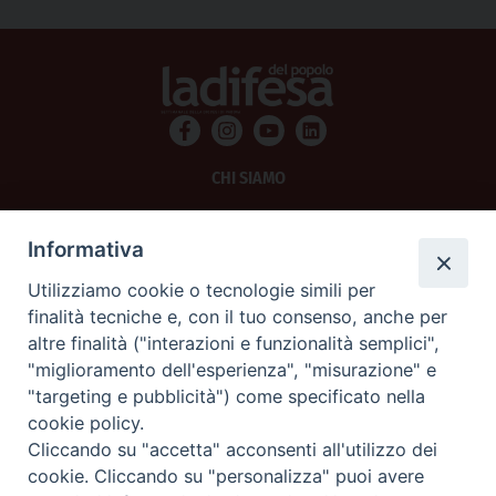
CHI SIAMO
PRIVACY
Informativa
AMMINISTRAZIONE TRASPARENTE
Utilizziamo cookie o tecnologie simili per
finalità tecniche e, con il tuo consenso, anche per
SCRIVICI
altre finalità ("interazioni e funzionalità semplici",
"miglioramento dell'esperienza", "misurazione" e
La Difesa srl - P.iva 05125420280
"targeting e pubblicità") come specificato nella
La Difesa del Popolo percepisce i contributi pubblici all'editoria.
cookie policy.
La Difesa del Popolo, tramite la Fisc (Federazione Italiana Settimanali Cattolici)
ha aderito allo IAP (Istituto dell'Autodisciplina Pubblicitaria) accettando il Codice
Cliccando su "accetta" acconsenti all'utilizzo dei
di Autodisciplina della Comunicazione Commerciale.
cookie. Cliccando su "personalizza" puoi avere
La Difesa del Popolo è una testata registrata presso il Tribunale di Padova