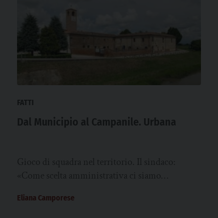
FATTI
Dal Municipio al Campanile. Urbana
Gioco di squadra nel territorio. Il sindaco:
«Come scelta amministrativa ci siamo
concentrati sulle riqualificazioni di cosa è
Eliana Camporese
presente, più…