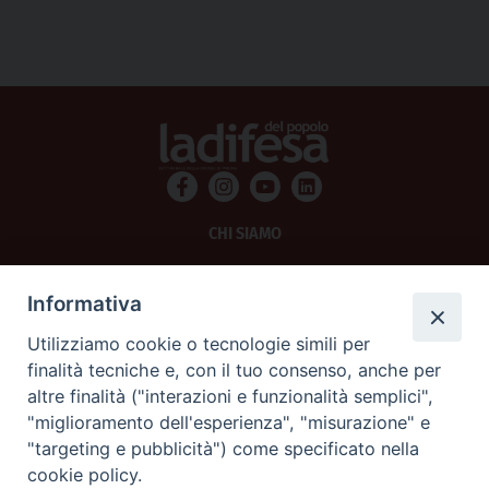
CHI SIAMO
PRIVACY
Informativa
AMMINISTRAZIONE TRASPARENTE
Utilizziamo cookie o tecnologie simili per
finalità tecniche e, con il tuo consenso, anche per
SCRIVICI
altre finalità ("interazioni e funzionalità semplici",
"miglioramento dell'esperienza", "misurazione" e
La Difesa srl - P.iva 05125420280
"targeting e pubblicità") come specificato nella
La Difesa del Popolo percepisce i contributi pubblici all'editoria.
cookie policy.
La Difesa del Popolo, tramite la Fisc (Federazione Italiana Settimanali Cattolici)