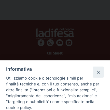
CHI SIAMO
PRIVACY
Informativa
AMMINISTRAZIONE TRASPARENTE
Utilizziamo cookie o tecnologie simili per
finalità tecniche e, con il tuo consenso, anche per
SCRIVICI
altre finalità ("interazioni e funzionalità semplici",
"miglioramento dell'esperienza", "misurazione" e
La Difesa srl - P.iva 05125420280
"targeting e pubblicità") come specificato nella
La Difesa del Popolo percepisce i contributi pubblici all'editoria.
cookie policy.
La Difesa del Popolo, tramite la Fisc (Federazione Italiana Settimanali Cattolici)